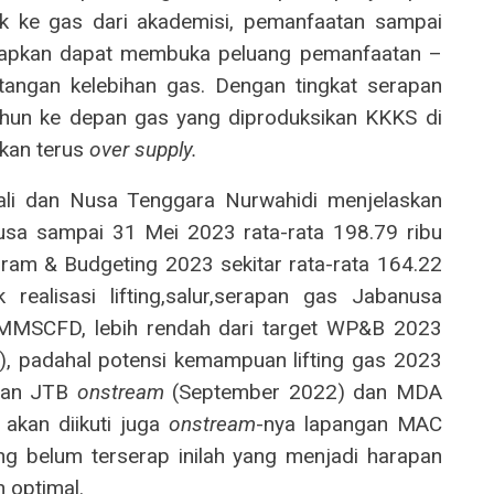
ak ke gas dari akademisi, pemanfaatan sampai
harapkan dapat membuka peluang pemanfaatan –
angan kelebihan gas. Dengan tingkat serapan
tahun ke depan gas yang diproduksikan KKKS di
kan terus
over supply.
ali dan Nusa Tenggara Nurwahidi menjelaskan
usa sampai 31 Mei 2023 rata-rata 198.79 ribu
gram & Budgeting 2023 sekitar rata-rata 164.22
realisasi lifting,salur,serapan gas Jabanusa
 MMSCFD, lebih rendah dari target WP&B 2023
), padahal potensi kemampuan lifting gas 2023
ngan JTB
onstream
(September 2022) dan MDA
kan diikuti juga
onstream
-nya lapangan MAC
g belum terserap inilah yang menjadi harapan
 optimal.