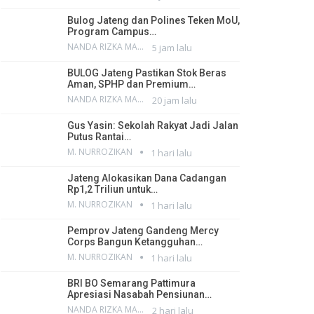
Bulog Jateng dan Polines Teken MoU,
Program Campus…
NANDA RIZKA MAHENDRA
5 jam lalu
BULOG Jateng Pastikan Stok Beras
Aman, SPHP dan Premium…
NANDA RIZKA MAHENDRA
20 jam lalu
Gus Yasin: Sekolah Rakyat Jadi Jalan
Putus Rantai…
M. NURROZIKAN
1 hari lalu
Jateng Alokasikan Dana Cadangan
Rp1,2 Triliun untuk…
M. NURROZIKAN
1 hari lalu
Pemprov Jateng Gandeng Mercy
Corps Bangun Ketangguhan…
M. NURROZIKAN
1 hari lalu
BRI BO Semarang Pattimura
Apresiasi Nasabah Pensiunan…
NANDA RIZKA MAHENDRA
2 hari lalu