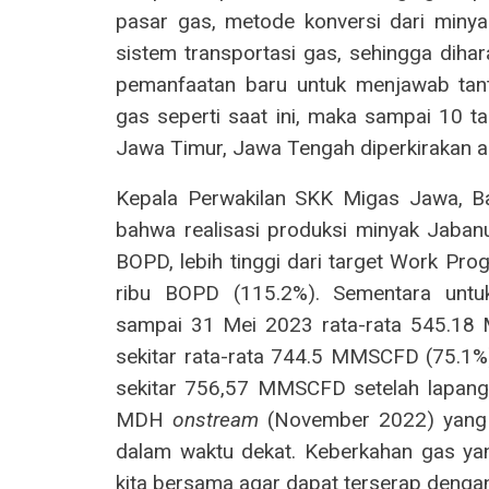
pasar gas, metode konversi dari miny
sistem transportasi gas, sehingga di
pemanfaatan baru untuk menjawab tant
gas seperti saat ini, maka sampai 10 
Jawa Timur, Jawa Tengah diperkirakan a
Kepala Perwakilan SKK Migas Jawa, B
bahwa realisasi produksi minyak Jaban
BOPD, lebih tinggi dari target Work Pro
ribu BOPD (115.2%). Sementara untuk 
sampai 31 Mei 2023 rata-rata 545.18
sekitar rata-rata 744.5 MMSCFD (75.1%
sekitar 756,57 MMSCFD setelah lapa
MDH
onstream
(November 2022) yang a
dalam waktu dekat. Keberkahan gas yan
kita bersama agar dapat terserap dengan