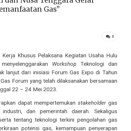
i dan Nusa Tenggara Gelar
emanfaatan Gas”
0
 Kerja Khusus Pelaksana Kegiatan Usaha Hulu
 menyelenggarakan
W
orkshop
Teknologi dan
 lanjut dari inisiasi Forum Gas Expo di Tahun
 Gas Forum yang telah dilaksanakan bersamaan
nggal 22 – 24 Mei 2023.
arapkan dapat mempertemukan
stakeholder
gas
, industri, dan pemerintah daerah. Sekaligus
ta tentang teknologi terkini pengolahan gas
 perkiraan potensi gas, kemampuan penyerapan