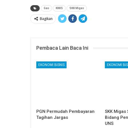
Gas
KKKS
SKK Migas
Bagikan
Pembaca Lain Baca Ini
EKONOMI BISNIS
EKONOMI BIS
PGN Permudah Pembayaran
SKK Migas 
Tagihan Jargas
Bidang Pen
UNS