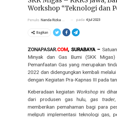
SKK Migas – KKKS Jawa, Bal
Workshop “Teknologi dan P
pada
4 Jul 2023
Penulis
Nanda Rizka Mahendra
Bagikan
ZONAPASAR
.COM
, SURABAYA –
Satuan
Minyak dan Gas Bumi (SKK Migas)
Pemanfaatan Gas yang merupakan tindak
2022 dan didengungkan kembali melalui
dengan Kegiatan Pra-Kapnas III pada ta
Keberadaan kegiatan
Workshop
ini dih
dari produsen gas hulu,
gas trader
memberikan pemahaman bagi para peser
meliputi implementasi teknologi gas,