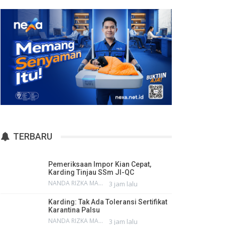
TERBARU
Pemeriksaan Impor Kian Cepat,
Karding Tinjau SSm JI-QC
NANDA RIZKA MAHENDRA
3 jam lalu
Karding: Tak Ada Toleransi Sertifikat
Karantina Palsu
NANDA RIZKA MAHENDRA
3 jam lalu