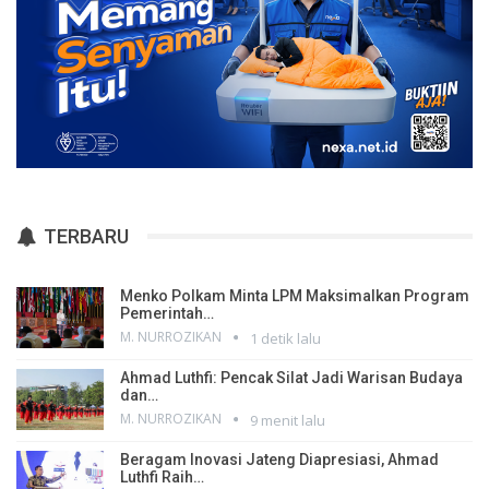
TERBARU
Menko Polkam Minta LPM Maksimalkan Program
Pemerintah…
M. NURROZIKAN
1 detik lalu
Ahmad Luthfi: Pencak Silat Jadi Warisan Budaya
dan…
M. NURROZIKAN
9 menit lalu
Beragam Inovasi Jateng Diapresiasi, Ahmad
Luthfi Raih…