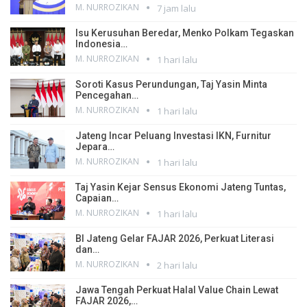
M. NURROZIKAN
7 jam lalu
Isu Kerusuhan Beredar, Menko Polkam Tegaskan
Indonesia…
M. NURROZIKAN
1 hari lalu
Soroti Kasus Perundungan, Taj Yasin Minta
Pencegahan…
M. NURROZIKAN
1 hari lalu
Jateng Incar Peluang Investasi IKN, Furnitur
Jepara…
M. NURROZIKAN
1 hari lalu
Taj Yasin Kejar Sensus Ekonomi Jateng Tuntas,
Capaian…
M. NURROZIKAN
1 hari lalu
BI Jateng Gelar FAJAR 2026, Perkuat Literasi
dan…
M. NURROZIKAN
2 hari lalu
Jawa Tengah Perkuat Halal Value Chain Lewat
FAJAR 2026,…