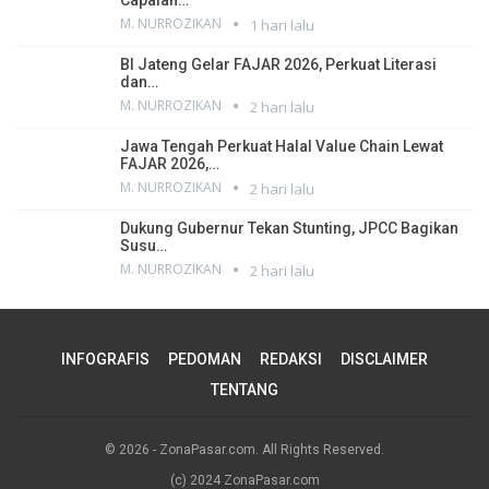
Capaian…
M. NURROZIKAN
1 hari lalu
BI Jateng Gelar FAJAR 2026, Perkuat Literasi
dan…
M. NURROZIKAN
2 hari lalu
Jawa Tengah Perkuat Halal Value Chain Lewat
FAJAR 2026,…
M. NURROZIKAN
2 hari lalu
Dukung Gubernur Tekan Stunting, JPCC Bagikan
Susu…
M. NURROZIKAN
2 hari lalu
INFOGRAFIS
PEDOMAN
REDAKSI
DISCLAIMER
TENTANG
© 2026 - ZonaPasar.com. All Rights Reserved.
(c) 2024 ZonaPasar.com