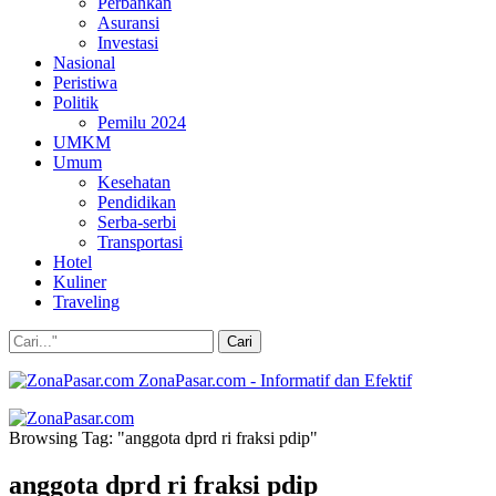
Perbankan
Asuransi
Investasi
Nasional
Peristiwa
Politik
Pemilu 2024
UMKM
Umum
Kesehatan
Pendidikan
Serba-serbi
Transportasi
Hotel
Kuliner
Traveling
ZonaPasar.com - Informatif dan Efektif
Browsing Tag: "anggota dprd ri fraksi pdip"
anggota dprd ri fraksi pdip