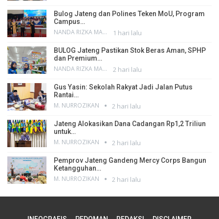
Bulog Jateng dan Polines Teken MoU, Program
Campus…
NANDA RIZKA MAHENDRA
1 hari lalu
BULOG Jateng Pastikan Stok Beras Aman, SPHP
dan Premium…
NANDA RIZKA MAHENDRA
2 hari lalu
Gus Yasin: Sekolah Rakyat Jadi Jalan Putus
Rantai…
M. NURROZIKAN
2 hari lalu
Jateng Alokasikan Dana Cadangan Rp1,2 Triliun
untuk…
M. NURROZIKAN
2 hari lalu
Pemprov Jateng Gandeng Mercy Corps Bangun
Ketangguhan…
M. NURROZIKAN
2 hari lalu