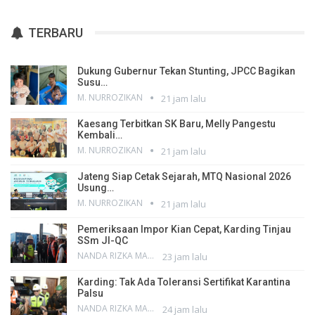
TERBARU
Dukung Gubernur Tekan Stunting, JPCC Bagikan
Susu…
M. NURROZIKAN
21 jam lalu
Kaesang Terbitkan SK Baru, Melly Pangestu
Kembali…
M. NURROZIKAN
21 jam lalu
Jateng Siap Cetak Sejarah, MTQ Nasional 2026
Usung…
M. NURROZIKAN
21 jam lalu
Pemeriksaan Impor Kian Cepat, Karding Tinjau
SSm JI-QC
NANDA RIZKA MAHENDRA
23 jam lalu
Karding: Tak Ada Toleransi Sertifikat Karantina
Palsu
NANDA RIZKA MAHENDRA
24 jam lalu