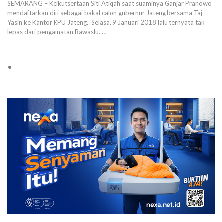
SEMARANG – Keikutsertaan Siti Atiqah saat suaminya Ganjar Pranowo
mendaftarkan diri sebagai bakal calon gubernur Jateng bersama Taj
Yasin ke Kantor KPU Jateng, Selasa, 9 Januari 2018 lalu ternyata tak
lepas dari pengamatan Bawaslu. …