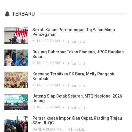
TERBARU
Soroti Kasus Perundungan, Taj Yasin Minta
Pencegahan…
M. NURROZIKAN
2 hari lalu
Dukung Gubernur Tekan Stunting, JPCC Bagikan
Susu…
M. NURROZIKAN
3 hari lalu
Kaesang Terbitkan SK Baru, Melly Pangestu
Kembali…
M. NURROZIKAN
3 hari lalu
Jateng Siap Cetak Sejarah, MTQ Nasional 2026
Usung…
M. NURROZIKAN
3 hari lalu
Pemeriksaan Impor Kian Cepat, Karding Tinjau
SSm JI-QC
NANDA RIZKA MAHENDRA
3 hari lalu