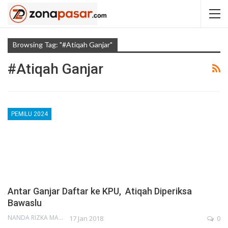
Browsing Tag: "#atiqah Ganjar"
#atiqah Ganjar
PEMILU 2024
Antar Ganjar Daftar ke KPU, Atiqah Diperiksa
Bawaslu
NANDA RIZKA MAHENDRA
17 Jan 2018
0