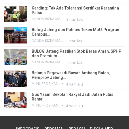
Karding: Tak Ada Toleransi Sertifikat Karantina
Palsu
NANDA RIZKA MAHENDRA
3 hari lalu
Bulog Jateng dan Polines Teken MoU, Program
Campus…
NANDA RIZKA MAHENDRA
3 hari lalu
BULOG Jateng Pastikan Stok Beras Aman, SPHP
dan Premium…
NANDA RIZKA MAHENDRA
4 hari lalu
Belanja Pegawai di Bawah Ambang Batas,
Pemprov Jateng…
M. NURROZIKAN
4 hari lalu
Gus Yasin: Sekolah Rakyat Jadi Jalan Putus
Rantai…
M. NURROZIKAN
4 hari lalu