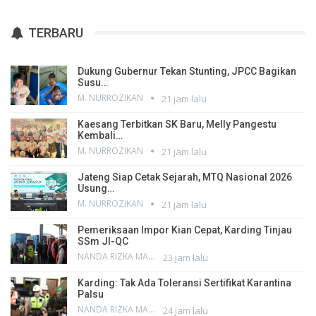
TERBARU
Dukung Gubernur Tekan Stunting, JPCC Bagikan
Susu…
M. NURROZIKAN
21 jam lalu
Kaesang Terbitkan SK Baru, Melly Pangestu
Kembali…
M. NURROZIKAN
21 jam lalu
Jateng Siap Cetak Sejarah, MTQ Nasional 2026
Usung…
M. NURROZIKAN
21 jam lalu
Pemeriksaan Impor Kian Cepat, Karding Tinjau
SSm JI-QC
NANDA RIZKA MAHENDRA
23 jam lalu
Karding: Tak Ada Toleransi Sertifikat Karantina
Palsu
NANDA RIZKA MAHENDRA
24 jam lalu