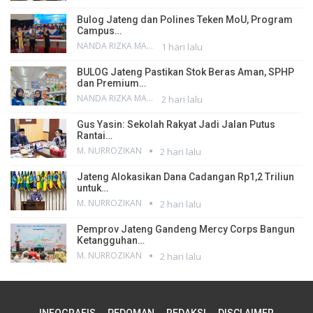
Bulog Jateng dan Polines Teken MoU, Program
Campus…
NANDA RIZKA MAHENDRA
1 hari lalu
BULOG Jateng Pastikan Stok Beras Aman, SPHP
dan Premium…
NANDA RIZKA MAHENDRA
2 hari lalu
Gus Yasin: Sekolah Rakyat Jadi Jalan Putus
Rantai…
M. NURROZIKAN
2 hari lalu
Jateng Alokasikan Dana Cadangan Rp1,2 Triliun
untuk…
M. NURROZIKAN
2 hari lalu
Pemprov Jateng Gandeng Mercy Corps Bangun
Ketangguhan…
M. NURROZIKAN
2 hari lalu