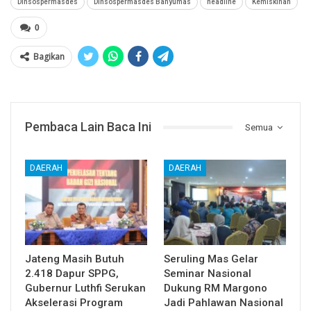
Dinsospermasdes
Dinsospermasdes Banyumas
headline
Kemiskinan
0
Bagikan
Pembaca Lain Baca Ini
Semua
DAERAH
DAERAH
Jateng Masih Butuh
Seruling Mas Gelar
2.418 Dapur SPPG,
Seminar Nasional
Gubernur Luthfi Serukan
Dukung RM Margono
Akselerasi Program
Jadi Pahlawan Nasional