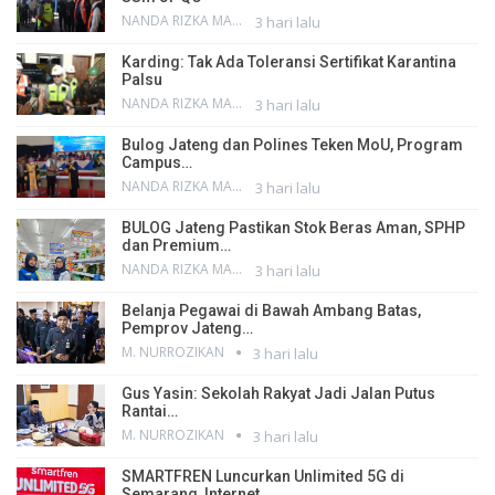
NANDA RIZKA MAHENDRA
3 hari lalu
Karding: Tak Ada Toleransi Sertifikat Karantina
Palsu
NANDA RIZKA MAHENDRA
3 hari lalu
Bulog Jateng dan Polines Teken MoU, Program
Campus…
NANDA RIZKA MAHENDRA
3 hari lalu
BULOG Jateng Pastikan Stok Beras Aman, SPHP
dan Premium…
NANDA RIZKA MAHENDRA
3 hari lalu
Belanja Pegawai di Bawah Ambang Batas,
Pemprov Jateng…
M. NURROZIKAN
3 hari lalu
Gus Yasin: Sekolah Rakyat Jadi Jalan Putus
Rantai…
M. NURROZIKAN
3 hari lalu
SMARTFREN Luncurkan Unlimited 5G di
Semarang, Internet…