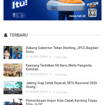
TERBARU
Dukung Gubernur Tekan Stunting, JPCC Bagikan
Susu…
M. NURROZIKAN
2 hari lalu
Kaesang Terbitkan SK Baru, Melly Pangestu
Kembali…
M. NURROZIKAN
2 hari lalu
Jateng Siap Cetak Sejarah, MTQ Nasional 2026
Usung…
M. NURROZIKAN
2 hari lalu
Pemeriksaan Impor Kian Cepat, Karding Tinjau
SSm JI-QC