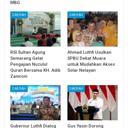
MBG
DAERAH
DAERAH
RSI Sultan Agung
Ahmad Luthfi Usulkan
Semarang Gelar
SPBU Dekat Muara
Pengajian Nuzulul
untuk Mudahkan Akses
Quran Bersama KH. Adib
Solar Nelayan
Zamroni
DAERAH
DAERAH
Gubernur Luthfi Dialog
Gus Yasin Dorong