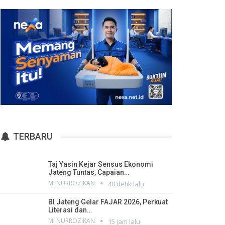
TERBARU
Taj Yasin Kejar Sensus Ekonomi
Jateng Tuntas, Capaian…
M. NURROZIKAN
40 detik lalu
BI Jateng Gelar FAJAR 2026, Perkuat
Literasi dan…
M. NURROZIKAN
15 jam lalu