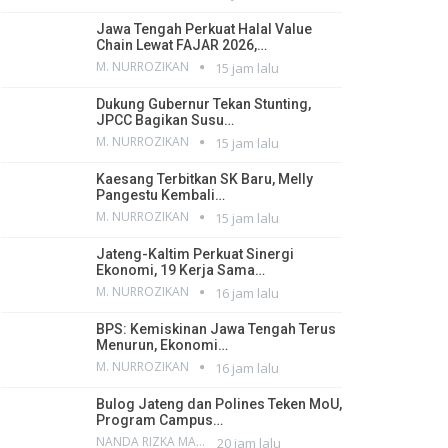
Jawa Tengah Perkuat Halal Value
Chain Lewat FAJAR 2026,…
M. NURROZIKAN
15 jam lalu
Dukung Gubernur Tekan Stunting,
JPCC Bagikan Susu…
M. NURROZIKAN
15 jam lalu
Kaesang Terbitkan SK Baru, Melly
Pangestu Kembali…
M. NURROZIKAN
15 jam lalu
Jateng-Kaltim Perkuat Sinergi
Ekonomi, 19 Kerja Sama…
M. NURROZIKAN
16 jam lalu
BPS: Kemiskinan Jawa Tengah Terus
Menurun, Ekonomi…
M. NURROZIKAN
16 jam lalu
Bulog Jateng dan Polines Teken MoU,
Program Campus…
NANDA RIZKA MAHENDRA
20 jam lalu