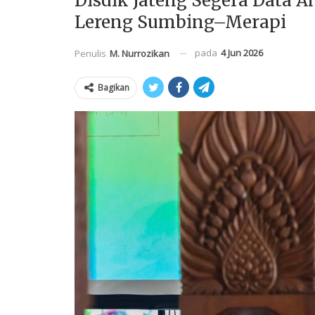
Disdik Jateng Segera Data A
Lereng Sumbing–Merapi
pada
4 Jun 2026
Penulis
M. Nurrozikan
Bagikan