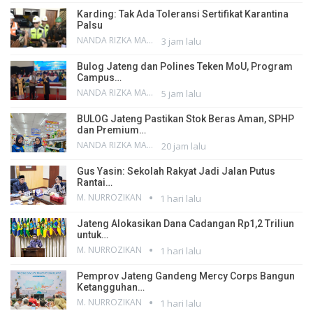
Karding: Tak Ada Toleransi Sertifikat Karantina
Palsu
NANDA RIZKA MAHENDRA
3 jam lalu
Bulog Jateng dan Polines Teken MoU, Program
Campus…
NANDA RIZKA MAHENDRA
5 jam lalu
BULOG Jateng Pastikan Stok Beras Aman, SPHP
dan Premium…
NANDA RIZKA MAHENDRA
20 jam lalu
Gus Yasin: Sekolah Rakyat Jadi Jalan Putus
Rantai…
M. NURROZIKAN
1 hari lalu
Jateng Alokasikan Dana Cadangan Rp1,2 Triliun
untuk…
M. NURROZIKAN
1 hari lalu
Pemprov Jateng Gandeng Mercy Corps Bangun
Ketangguhan…
M. NURROZIKAN
1 hari lalu