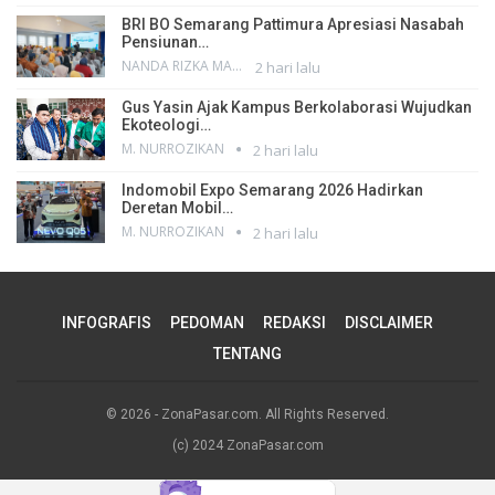
BRI BO Semarang Pattimura Apresiasi Nasabah
Pensiunan…
NANDA RIZKA MAHENDRA
2 hari lalu
Gus Yasin Ajak Kampus Berkolaborasi Wujudkan
Ekoteologi…
M. NURROZIKAN
2 hari lalu
Indomobil Expo Semarang 2026 Hadirkan
Deretan Mobil…
M. NURROZIKAN
2 hari lalu
INFOGRAFIS
PEDOMAN
REDAKSI
DISCLAIMER
TENTANG
© 2026 - ZonaPasar.com. All Rights Reserved.
(c) 2024 ZonaPasar.com