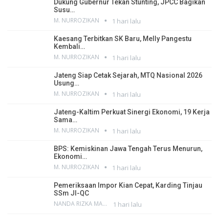
Dukung Gubernur Tekan Stunting, JPCC Bagikan
Susu…
M. NURROZIKAN
1 hari lalu
Kaesang Terbitkan SK Baru, Melly Pangestu
Kembali…
M. NURROZIKAN
1 hari lalu
Jateng Siap Cetak Sejarah, MTQ Nasional 2026
Usung…
M. NURROZIKAN
1 hari lalu
Jateng-Kaltim Perkuat Sinergi Ekonomi, 19 Kerja
Sama…
M. NURROZIKAN
1 hari lalu
BPS: Kemiskinan Jawa Tengah Terus Menurun,
Ekonomi…
M. NURROZIKAN
1 hari lalu
Pemeriksaan Impor Kian Cepat, Karding Tinjau
SSm JI-QC
NANDA RIZKA MAHENDRA
1 hari lalu