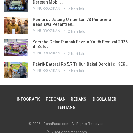
Deretan Mobil…
M. NURROZIKAN
2 hari lalu
Pemprov Jateng Umumkan 73 Penerima
Beasiswa Pesantren…
M. NURROZIKAN
2 hari lalu
Yamaha Gelar Puncak Fazzio Youth Festival 2026
di Solo,…
M. NURROZIKAN
2 hari lalu
Pabrik Baterai Rp 5,7 Triliun Bakal Berdiri di KEK…
M. NURROZIKAN
2 hari lalu
INFOGRAFIS
PEDOMAN
REDAKSI
DISCLAIMER
TENTANG
© 2026 - ZonaPasar.com. All Rights Reserved.
(c) 2024 ZonaPasar.com