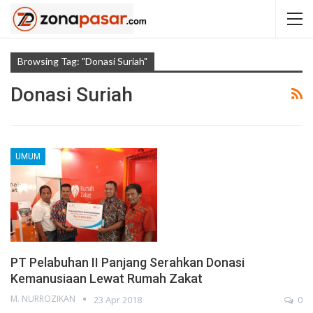
Browsing Tag: "Donasi Suriah"
Donasi Suriah
UMUM
PT Pelabuhan II Panjang Serahkan Donasi
Kemanusiaan Lewat Rumah Zakat
M. NURROZIKAN
23 Apr 2018
0