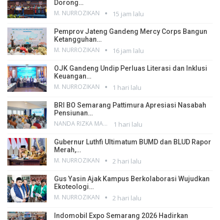
Dorong…
M. NURROZIKAN
15 jam lalu
Pemprov Jateng Gandeng Mercy Corps Bangun
Ketangguhan…
M. NURROZIKAN
16 jam lalu
OJK Gandeng Undip Perluas Literasi dan Inklusi
Keuangan…
M. NURROZIKAN
1 hari lalu
BRI BO Semarang Pattimura Apresiasi Nasabah
Pensiunan…
NANDA RIZKA MAHENDRA
1 hari lalu
Gubernur Luthfi Ultimatum BUMD dan BLUD Rapor
Merah,…
M. NURROZIKAN
2 hari lalu
Gus Yasin Ajak Kampus Berkolaborasi Wujudkan
Ekoteologi…
M. NURROZIKAN
2 hari lalu
Indomobil Expo Semarang 2026 Hadirkan