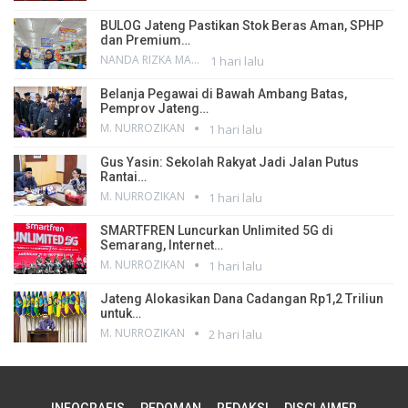
BULOG Jateng Pastikan Stok Beras Aman, SPHP
dan Premium…
NANDA RIZKA MAHENDRA
1 hari lalu
Belanja Pegawai di Bawah Ambang Batas,
Pemprov Jateng…
M. NURROZIKAN
1 hari lalu
Gus Yasin: Sekolah Rakyat Jadi Jalan Putus
Rantai…
M. NURROZIKAN
1 hari lalu
SMARTFREN Luncurkan Unlimited 5G di
Semarang, Internet…
M. NURROZIKAN
1 hari lalu
Jateng Alokasikan Dana Cadangan Rp1,2 Triliun
untuk…
M. NURROZIKAN
2 hari lalu