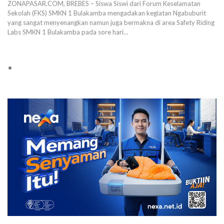
ZONAPASAR.COM, BREBES – Siswa Siswi dari Forum Keselamatan
Sekolah (FKS) SMKN 1 Bulakamba mengadakan kegiatan Ngabuburit
yang sangat menyenangkan namun juga bermakna di area Safety Riding
Labs SMKN 1 Bulakamba pada sore hari…