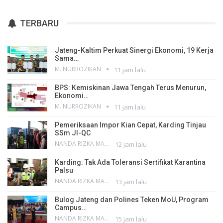
TERBARU
Jateng-Kaltim Perkuat Sinergi Ekonomi, 19 Kerja
Sama…
M. NURROZIKAN
11 jam lalu
BPS: Kemiskinan Jawa Tengah Terus Menurun,
Ekonomi…
M. NURROZIKAN
11 jam lalu
Pemeriksaan Impor Kian Cepat, Karding Tinjau
SSm JI-QC
NANDA RIZKA MAHENDRA
12 jam lalu
Karding: Tak Ada Toleransi Sertifikat Karantina
Palsu
NANDA RIZKA MAHENDRA
13 jam lalu
Bulog Jateng dan Polines Teken MoU, Program
Campus…
NANDA RIZKA MAHENDRA
15 jam lalu