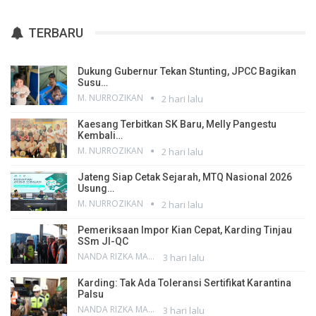
TERBARU
Dukung Gubernur Tekan Stunting, JPCC Bagikan
Susu…
M. NURROZIKAN
2 hari lalu
Kaesang Terbitkan SK Baru, Melly Pangestu
Kembali…
M. NURROZIKAN
2 hari lalu
Jateng Siap Cetak Sejarah, MTQ Nasional 2026
Usung…
M. NURROZIKAN
2 hari lalu
Pemeriksaan Impor Kian Cepat, Karding Tinjau
SSm JI-QC
NANDA RIZKA MAHENDRA
3 hari lalu
Karding: Tak Ada Toleransi Sertifikat Karantina
Palsu
NANDA RIZKA MAHENDRA
3 hari lalu