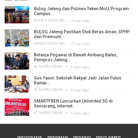
Bulog Jateng dan Polines Teken MoU, Program
Campus…
NANDA RIZKA MAHENDRA
3 hari lalu
BULOG Jateng Pastikan Stok Beras Aman, SPHP
dan Premium…
NANDA RIZKA MAHENDRA
3 hari lalu
Belanja Pegawai di Bawah Ambang Batas,
Pemprov Jateng…
M. NURROZIKAN
3 hari lalu
Gus Yasin: Sekolah Rakyat Jadi Jalan Putus
Rantai…
M. NURROZIKAN
3 hari lalu
SMARTFREN Luncurkan Unlimited 5G di
Semarang, Internet…
M. NURROZIKAN
3 hari lalu