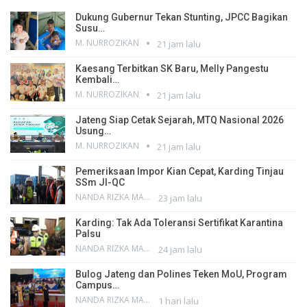
Dukung Gubernur Tekan Stunting, JPCC Bagikan
Susu…
M. NURROZIKAN
21 jam lalu
Kaesang Terbitkan SK Baru, Melly Pangestu
Kembali…
M. NURROZIKAN
21 jam lalu
Jateng Siap Cetak Sejarah, MTQ Nasional 2026
Usung…
M. NURROZIKAN
21 jam lalu
Pemeriksaan Impor Kian Cepat, Karding Tinjau
SSm JI-QC
NANDA RIZKA MAHENDRA
23 jam lalu
Karding: Tak Ada Toleransi Sertifikat Karantina
Palsu
NANDA RIZKA MAHENDRA
24 jam lalu
Bulog Jateng dan Polines Teken MoU, Program
Campus…
NANDA RIZKA MAHENDRA
1 hari lalu