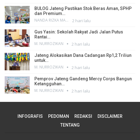
BULOG Jateng Pastikan Stok Beras Aman, SPHP
dan Premium…
NANDA RIZKA MAHENDRA
2 hari lalu
Gus Yasin: Sekolah Rakyat Jadi Jalan Putus
Rantai…
M. NURROZIKAN
2 hari lalu
Jateng Alokasikan Dana Cadangan Rp1,2 Triliun
untuk…
M. NURROZIKAN
2 hari lalu
Pemprov Jateng Gandeng Mercy Corps Bangun
Ketangguhan…
M. NURROZIKAN
2 hari lalu
INFOGRAFIS
PEDOMAN
REDAKSI
DISCLAIMER
TENTANG