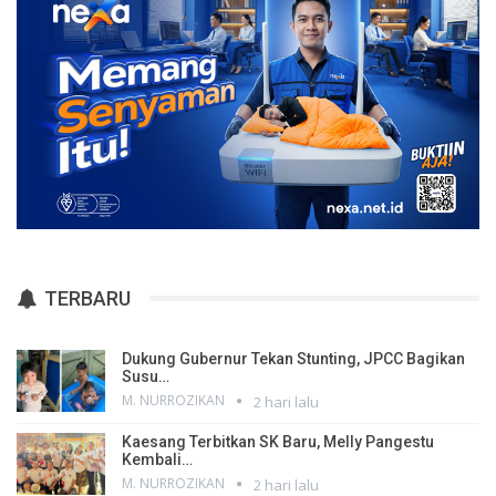
TERBARU
Dukung Gubernur Tekan Stunting, JPCC Bagikan
Susu…
M. NURROZIKAN
2 hari lalu
Kaesang Terbitkan SK Baru, Melly Pangestu
Kembali…
M. NURROZIKAN
2 hari lalu