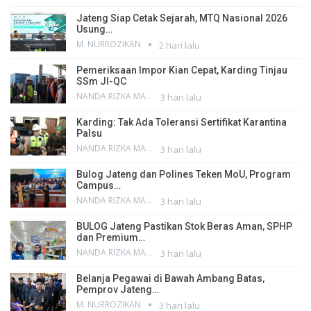
Jateng Siap Cetak Sejarah, MTQ Nasional 2026
Usung…
M. NURROZIKAN
2 hari lalu
Pemeriksaan Impor Kian Cepat, Karding Tinjau
SSm JI-QC
NANDA RIZKA MAHENDRA
3 hari lalu
Karding: Tak Ada Toleransi Sertifikat Karantina
Palsu
NANDA RIZKA MAHENDRA
3 hari lalu
Bulog Jateng dan Polines Teken MoU, Program
Campus…
NANDA RIZKA MAHENDRA
3 hari lalu
BULOG Jateng Pastikan Stok Beras Aman, SPHP
dan Premium…
NANDA RIZKA MAHENDRA
3 hari lalu
Belanja Pegawai di Bawah Ambang Batas,
Pemprov Jateng…
M. NURROZIKAN
3 hari lalu