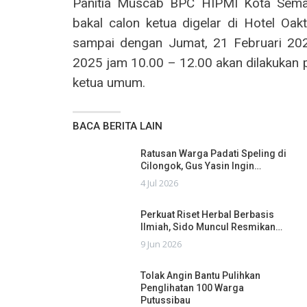
Panitia Muscab BPC HIPMI Kota Semar
bakal calon ketua digelar di Hotel Oak
sampai dengan Jumat, 21 Februari 202
2025 jam 10.00 – 12.00 akan dilakukan p
ketua umum.
BACA BERITA LAIN
Ratusan Warga Padati Speling di
Cilongok, Gus Yasin Ingin…
4 Jul 2026
Perkuat Riset Herbal Berbasis
Ilmiah, Sido Muncul Resmikan…
9 Jun 2026
Tolak Angin Bantu Pulihkan
Penglihatan 100 Warga
Putussibau