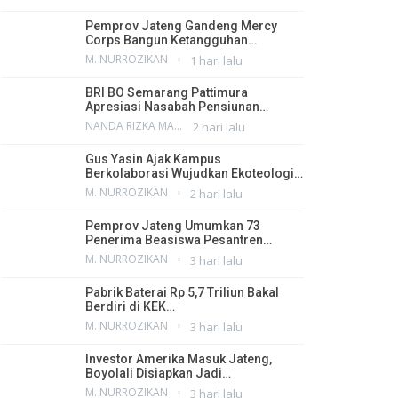
Pemprov Jateng Gandeng Mercy
Corps Bangun Ketangguhan…
M. NURROZIKAN
1 hari lalu
BRI BO Semarang Pattimura
Apresiasi Nasabah Pensiunan…
NANDA RIZKA MAHENDRA
2 hari lalu
Gus Yasin Ajak Kampus
Berkolaborasi Wujudkan Ekoteologi…
M. NURROZIKAN
2 hari lalu
Pemprov Jateng Umumkan 73
Penerima Beasiswa Pesantren…
M. NURROZIKAN
3 hari lalu
Pabrik Baterai Rp 5,7 Triliun Bakal
Berdiri di KEK…
M. NURROZIKAN
3 hari lalu
Investor Amerika Masuk Jateng,
Boyolali Disiapkan Jadi…
M. NURROZIKAN
3 hari lalu