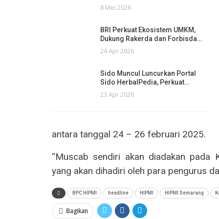
8 Mei 2026
BRI Perkuat Ekosistem UMKM,
Dukung Rakerda dan Forbisda…
24 Apr 2026
Sido Muncul Luncurkan Portal
Sido HerbalPedia, Perkuat…
23 Apr 2026
antara tanggal 24 – 26 februari 2025.
“Muscab sendiri akan diadakan pada K
yang akan dihadiri oleh para pengurus d
BPC HIPMI
headline
HIPMI
HIPMI Semarang
K
Bagikan