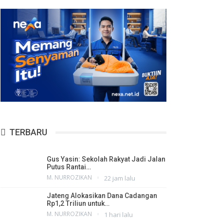
TERBARU
Gus Yasin: Sekolah Rakyat Jadi Jalan
Putus Rantai…
M. NURROZIKAN
22 jam lalu
Jateng Alokasikan Dana Cadangan
Rp1,2 Triliun untuk…
M. NURROZIKAN
1 hari lalu