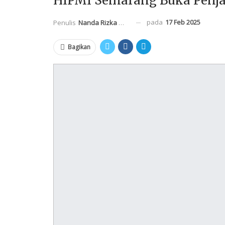
HIPMI Semarang Buka Penj
pada
17 Feb 2025
Penulis
Nanda Rizka Mahendra
Bagikan