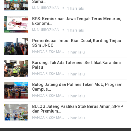
Sama…
M. NURROZIKAN
1 hari lalu
BPS: Kemiskinan Jawa Tengah Terus Menurun,
Ekonomi…
M. NURROZIKAN
1 hari lalu
Pemeriksaan Impor Kian Cepat, Karding Tinjau
SSm JI-QC
NANDA RIZKA MAHENDRA
1 hari lalu
Karding: Tak Ada Toleransi Sertifikat Karantina
Palsu
NANDA RIZKA MAHENDRA
1 hari lalu
Bulog Jateng dan Polines Teken MoU, Program
Campus…
NANDA RIZKA MAHENDRA
1 hari lalu
BULOG Jateng Pastikan Stok Beras Aman, SPHP
dan Premium…
NANDA RIZKA MAHENDRA
2 hari lalu