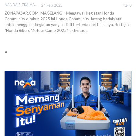
NANDA RIZKA MAHENDRA
24 Feb 2025
0
ZONAPASAR.COM, MAGELANG – Mengawali kegiatan Honda
Community ditahun 2025 ini Honda Community Jateng berinisiatif
untuk menggelar kegiatan yang sedikit berbeda dari biasanya. Bertajuk
“Honda Bikers Motour Camp 2025”, aktivitas…