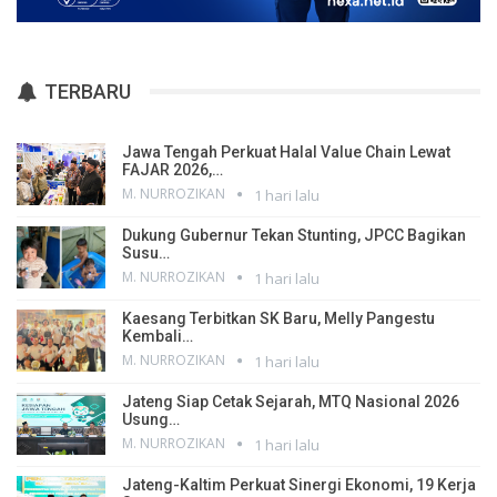
TERBARU
Jawa Tengah Perkuat Halal Value Chain Lewat
FAJAR 2026,…
M. NURROZIKAN
1 hari lalu
Dukung Gubernur Tekan Stunting, JPCC Bagikan
Susu…
M. NURROZIKAN
1 hari lalu
Kaesang Terbitkan SK Baru, Melly Pangestu
Kembali…
M. NURROZIKAN
1 hari lalu
Jateng Siap Cetak Sejarah, MTQ Nasional 2026
Usung…
M. NURROZIKAN
1 hari lalu
Jateng-Kaltim Perkuat Sinergi Ekonomi, 19 Kerja