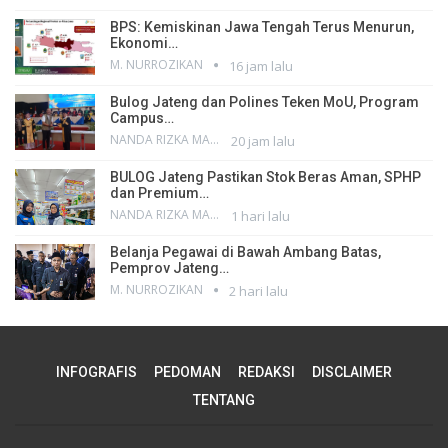
BPS: Kemiskinan Jawa Tengah Terus Menurun,
Ekonomi…
M. NURROZIKAN
16 jam lalu
Bulog Jateng dan Polines Teken MoU, Program
Campus…
NANDA RIZKA MAHENDRA
20 jam lalu
BULOG Jateng Pastikan Stok Beras Aman, SPHP
dan Premium…
NANDA RIZKA MAHENDRA
1 hari lalu
Belanja Pegawai di Bawah Ambang Batas,
Pemprov Jateng…
M. NURROZIKAN
2 hari lalu
INFOGRAFIS
PEDOMAN
REDAKSI
DISCLAIMER
TENTANG