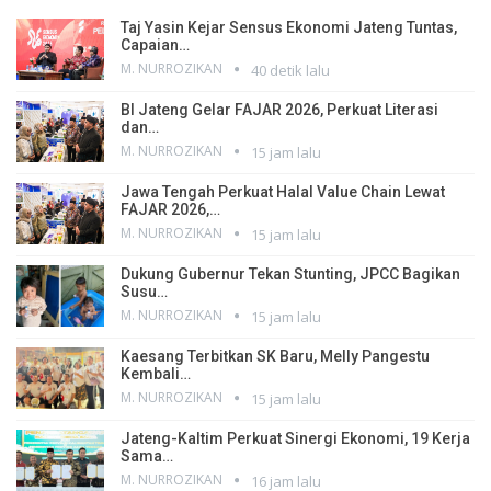
Taj Yasin Kejar Sensus Ekonomi Jateng Tuntas,
Capaian…
M. NURROZIKAN
40 detik lalu
BI Jateng Gelar FAJAR 2026, Perkuat Literasi
dan…
M. NURROZIKAN
15 jam lalu
Jawa Tengah Perkuat Halal Value Chain Lewat
FAJAR 2026,…
M. NURROZIKAN
15 jam lalu
Dukung Gubernur Tekan Stunting, JPCC Bagikan
Susu…
M. NURROZIKAN
15 jam lalu
Kaesang Terbitkan SK Baru, Melly Pangestu
Kembali…
M. NURROZIKAN
15 jam lalu
Jateng-Kaltim Perkuat Sinergi Ekonomi, 19 Kerja
Sama…
M. NURROZIKAN
16 jam lalu