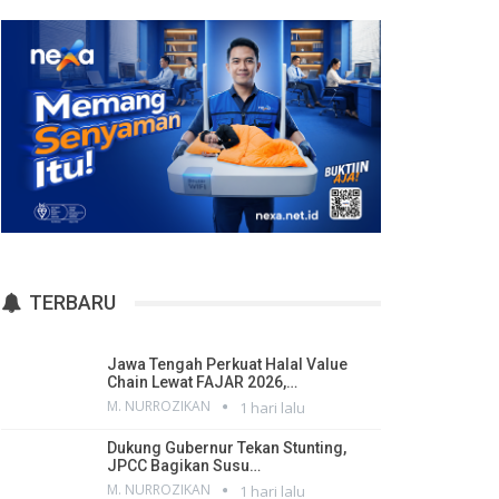
TERBARU
Jawa Tengah Perkuat Halal Value
Chain Lewat FAJAR 2026,…
M. NURROZIKAN
1 hari lalu
Dukung Gubernur Tekan Stunting,
JPCC Bagikan Susu…
M. NURROZIKAN
1 hari lalu