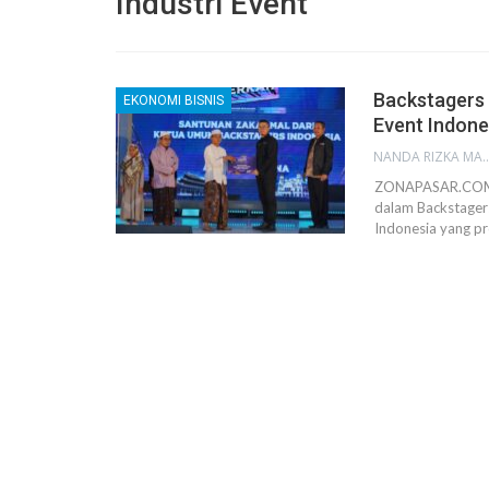
Industri Event
Backstagers 
EKONOMI BISNIS
Event Indone
NANDA RIZKA M
ZONAPASAR.COM, 
dalam Backstager
Indonesia yang pr