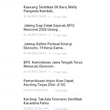
Kaesang Terbitkan SK Baru, Melly
Pangestu Kembali…
M. NURROZIKAN
1 hari lalu
Jateng Siap Cetak Sejarah, MTQ
Nasional 2026 Usung…
M. NURROZIKAN
1 hari lalu
Jateng-Kaltim Perkuat Sinergi
Ekonomi, 19 Kerja Sama…
M. NURROZIKAN
1 hari lalu
BPS: Kemiskinan Jawa Tengah Terus
Menurun, Ekonomi…
M. NURROZIKAN
1 hari lalu
Pemeriksaan Impor Kian Cepat,
Karding Tinjau SSm JI-QC
NANDA RIZKA MAHENDRA
1 hari lalu
Karding: Tak Ada Toleransi Sertifikat
Karantina Palsu
NANDA RIZKA MAHENDRA
1 hari lalu