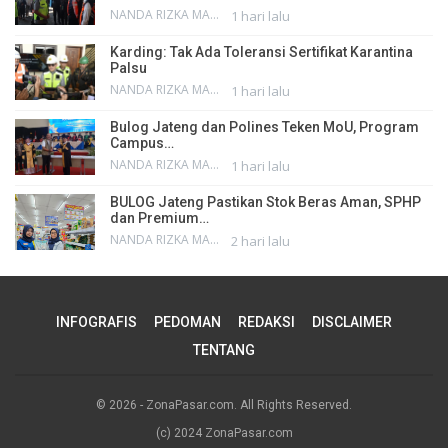
NANDA RIZKA MAHENDRA
1 hari lalu
Karding: Tak Ada Toleransi Sertifikat Karantina
Palsu
NANDA RIZKA MAHENDRA
1 hari lalu
Bulog Jateng dan Polines Teken MoU, Program
Campus…
NANDA RIZKA MAHENDRA
1 hari lalu
BULOG Jateng Pastikan Stok Beras Aman, SPHP
dan Premium…
NANDA RIZKA MAHENDRA
2 hari lalu
INFOGRAFIS
PEDOMAN
REDAKSI
DISCLAIMER
TENTANG
© 2026 - ZonaPasar.com. All Rights Reserved.
(c) 2024 ZonaPasar.com