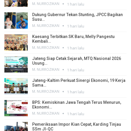
M. NURROZIKAN
1 hari lalu
Dukung Gubernur Tekan Stunting, JPCC Bagikan
Susu…
M. NURROZIKAN
1 hari lalu
Kaesang Terbitkan SK Baru, Melly Pangestu
Kembali…
M. NURROZIKAN
1 hari lalu
Jateng Siap Cetak Sejarah, MTQ Nasional 2026
Usung…
M. NURROZIKAN
1 hari lalu
Jateng-Kaltim Perkuat Sinergi Ekonomi, 19 Kerja
Sama…
M. NURROZIKAN
1 hari lalu
BPS: Kemiskinan Jawa Tengah Terus Menurun,
Ekonomi…
M. NURROZIKAN
1 hari lalu
Pemeriksaan Impor Kian Cepat, Karding Tinjau
SSm JI-QC