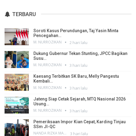
TERBARU
Soroti Kasus Perundungan, Taj Yasin Minta
Pencegahan…
M. NURROZIKAN
2 hari lalu
Dukung Gubernur Tekan Stunting, JPCC Bagikan
Susu…
M. NURROZIKAN
3 hari lalu
Kaesang Terbitkan SK Baru, Melly Pangestu
Kembali…
M. NURROZIKAN
3 hari lalu
Jateng Siap Cetak Sejarah, MTQ Nasional 2026
Usung…
M. NURROZIKAN
3 hari lalu
Pemeriksaan Impor Kian Cepat, Karding Tinjau
SSm JI-QC
NANDA RIZKA MAHENDRA
3 hari lalu