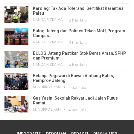
Karding: Tak Ada Toleransi Sertifikat Karantina
Palsu
NANDA RIZKA MAHENDRA
3 hari lalu
Bulog Jateng dan Polines Teken MoU, Program
Campus…
NANDA RIZKA MAHENDRA
3 hari lalu
BULOG Jateng Pastikan Stok Beras Aman, SPHP
dan Premium…
NANDA RIZKA MAHENDRA
4 hari lalu
Belanja Pegawai di Bawah Ambang Batas,
Pemprov Jateng…
M. NURROZIKAN
4 hari lalu
Gus Yasin: Sekolah Rakyat Jadi Jalan Putus
Rantai…
M. NURROZIKAN
4 hari lalu