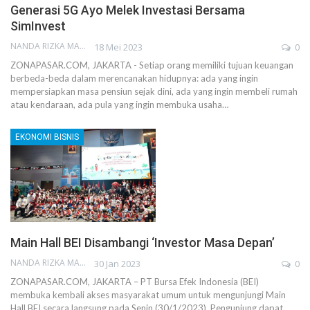
Generasi 5G Ayo Melek Investasi Bersama
SimInvest
NANDA RIZKA MAHENDRA
18 Mei 2023
0
ZONAPASAR.COM, JAKARTA - Setiap orang memiliki tujuan keuangan
berbeda-beda dalam merencanakan hidupnya: ada yang ingin
mempersiapkan masa pensiun sejak dini, ada yang ingin membeli rumah
atau kendaraan, ada pula yang ingin membuka usaha…
EKONOMI BISNIS
Main Hall BEI Disambangi ‘Investor Masa Depan’
NANDA RIZKA MAHENDRA
30 Jan 2023
0
ZONAPASAR.COM, JAKARTA – PT Bursa Efek Indonesia (BEI)
membuka kembali akses masyarakat umum untuk mengunjungi Main
Hall BEI secara langsung pada Senin (30/1/2023). Pengunjung dapat