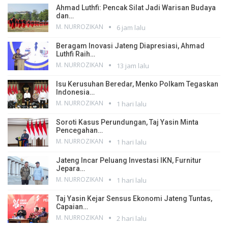
Ahmad Luthfi: Pencak Silat Jadi Warisan Budaya
dan…
M. NURROZIKAN
6 jam lalu
Beragam Inovasi Jateng Diapresiasi, Ahmad
Luthfi Raih…
M. NURROZIKAN
13 jam lalu
Isu Kerusuhan Beredar, Menko Polkam Tegaskan
Indonesia…
M. NURROZIKAN
1 hari lalu
Soroti Kasus Perundungan, Taj Yasin Minta
Pencegahan…
M. NURROZIKAN
1 hari lalu
Jateng Incar Peluang Investasi IKN, Furnitur
Jepara…
M. NURROZIKAN
1 hari lalu
Taj Yasin Kejar Sensus Ekonomi Jateng Tuntas,
Capaian…
M. NURROZIKAN
2 hari lalu