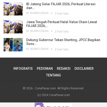
BI Jateng Gelar FAJAR 2026, Perkuat Literasi
dan…
M. NURROZIKAN
2 hari lalu
Jawa Tengah Perkuat Halal Value Chain Lewat
FAJAR 2026,…
M. NURROZIKAN
2 hari lalu
Dukung Gubernur Tekan Stunting, JPCC Bagikan
Susu…
M. NURROZIKAN
2 hari lalu
INFOGRAFIS
PEDOMAN
REDAKSI
DISCLAIMER
TENTANG
© 2026 - ZonaPasar.com. All Rights Reserved.
(c) 2024 ZonaPasar.com