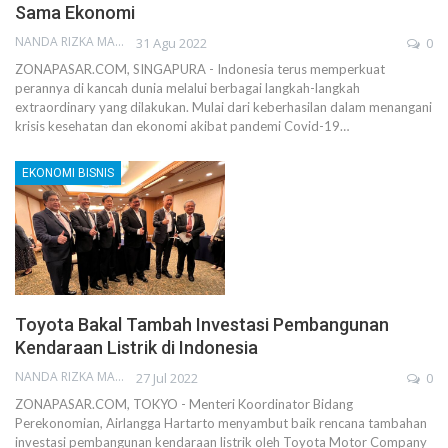
Sama Ekonomi
NANDA RIZKA MAHENDRA
31 Agu 2022
0
ZONAPASAR.COM, SINGAPURA - Indonesia terus memperkuat
perannya di kancah dunia melalui berbagai langkah-langkah
extraordinary yang dilakukan. Mulai dari keberhasilan dalam menangani
krisis kesehatan dan ekonomi akibat pandemi Covid-19…
EKONOMI BISNIS
Toyota Bakal Tambah Investasi Pembangunan
Kendaraan Listrik di Indonesia
NANDA RIZKA MAHENDRA
27 Jul 2022
0
ZONAPASAR.COM, TOKYO - Menteri Koordinator Bidang
Perekonomian, Airlangga Hartarto menyambut baik rencana tambahan
investasi pembangunan kendaraan listrik oleh Toyota Motor Company