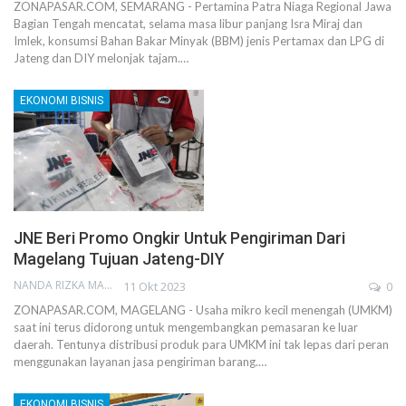
ZONAPASAR.COM, SEMARANG - Pertamina Patra Niaga Regional Jawa
Bagian Tengah mencatat, selama masa libur panjang Isra Miraj dan
Imlek, konsumsi Bahan Bakar Minyak (BBM) jenis Pertamax dan LPG di
Jateng dan DIY melonjak tajam.…
EKONOMI BISNIS
JNE Beri Promo Ongkir Untuk Pengiriman Dari
Magelang Tujuan Jateng-DIY
NANDA RIZKA MAHENDRA
11 Okt 2023
0
ZONAPASAR.COM, MAGELANG - Usaha mikro kecil menengah (UMKM)
saat ini terus didorong untuk mengembangkan pemasaran ke luar
daerah. Tentunya distribusi produk para UMKM ini tak lepas dari peran
menggunakan layanan jasa pengiriman barang.…
EKONOMI BISNIS