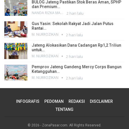
BULOG Jateng Pastikan Stok Beras Aman, SPHP
dan Premium…
NANDA RIZKA MAHENDRA
2 hari lalu
Gus Yasin: Sekolah Rakyat Jadi Jalan Putus
Rantai…
M. NURROZIKAN
2 hari lalu
Jateng Alokasikan Dana Cadangan Rp1,2 Triliun
untuk…
M. NURROZIKAN
2 hari lalu
Pemprov Jateng Gandeng Mercy Corps Bangun
Ketangguhan…
M. NURROZIKAN
2 hari lalu
INFOGRAFIS
PEDOMAN
REDAKSI
DISCLAIMER
TENTANG
© 2026 - ZonaPasar.com. All Rights Reserved.