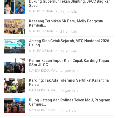
Dukung Gubernur Tekan Stunting, JPCC Bagikan
Susu…
M. NURROZIKAN
21 jam lalu
Kaesang Terbitkan SK Baru, Melly Pangestu
Kembali…
M. NURROZIKAN
21 jam lalu
Jateng Siap Cetak Sejarah, MTQ Nasional 2026
Usung…
M. NURROZIKAN
21 jam lalu
Pemeriksaan Impor Kian Cepat, Karding Tinjau
SSm JI-QC
NANDA RIZKA MAHENDRA
23 jam lalu
Karding: Tak Ada Toleransi Sertifikat Karantina
Palsu
NANDA RIZKA MAHENDRA
24 jam lalu
Bulog Jateng dan Polines Teken MoU, Program
Campus…
NANDA RIZKA MAHENDRA
1 hari lalu