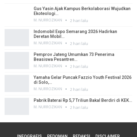
Gus Yasin Ajak Kampus Berkolaborasi Wujudkan
Ekoteologi…
M. NURROZIKAN
2 hari lalu
Indomobil Expo Semarang 2026 Hadirkan
Deretan Mobil…
M. NURROZIKAN
2 hari lalu
Pemprov Jateng Umumkan 73 Penerima
Beasiswa Pesantren…
M. NURROZIKAN
2 hari lalu
Yamaha Gelar Puncak Fazzio Youth Festival 2026
di Solo,…
M. NURROZIKAN
2 hari lalu
Pabrik Baterai Rp 5,7 Triliun Bakal Berdiri di KEK…
M. NURROZIKAN
2 hari lalu
INFOGRAFIS
PEDOMAN
REDAKSI
DISCLAIMER