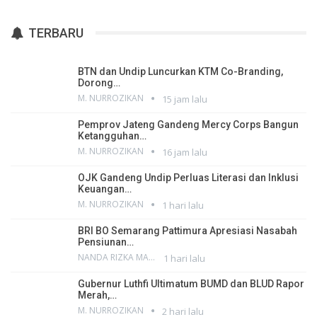
TERBARU
BTN dan Undip Luncurkan KTM Co-Branding,
Dorong…
M. NURROZIKAN
15 jam lalu
Pemprov Jateng Gandeng Mercy Corps Bangun
Ketangguhan…
M. NURROZIKAN
16 jam lalu
OJK Gandeng Undip Perluas Literasi dan Inklusi
Keuangan…
M. NURROZIKAN
1 hari lalu
BRI BO Semarang Pattimura Apresiasi Nasabah
Pensiunan…
NANDA RIZKA MAHENDRA
1 hari lalu
Gubernur Luthfi Ultimatum BUMD dan BLUD Rapor
Merah,…
M. NURROZIKAN
2 hari lalu