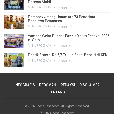
Deretan Mobil…
M. NURROZIKAN
2 hari lalu
Pemprov Jateng Umumkan 73 Penerima
Beasiswa Pesantren…
M. NURROZIKAN
2 hari lalu
Yamaha Gelar Puncak Fazzio Youth Festival 2026
di Solo,…
M. NURROZIKAN
2 hari lalu
Pabrik Baterai Rp 5,7 Triliun Bakal Berdiri di KEK…
M. NURROZIKAN
2 hari lalu
INFOGRAFIS
PEDOMAN
REDAKSI
DISCLAIMER
TENTANG
© 2026 - ZonaPasar.com. All Rights Reserved.
(c) 2024 ZonaPasar.com