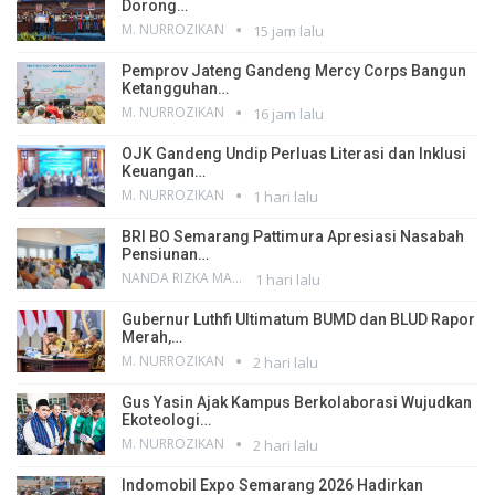
Dorong…
M. NURROZIKAN
15 jam lalu
Pemprov Jateng Gandeng Mercy Corps Bangun
Ketangguhan…
M. NURROZIKAN
16 jam lalu
OJK Gandeng Undip Perluas Literasi dan Inklusi
Keuangan…
M. NURROZIKAN
1 hari lalu
BRI BO Semarang Pattimura Apresiasi Nasabah
Pensiunan…
NANDA RIZKA MAHENDRA
1 hari lalu
Gubernur Luthfi Ultimatum BUMD dan BLUD Rapor
Merah,…
M. NURROZIKAN
2 hari lalu
Gus Yasin Ajak Kampus Berkolaborasi Wujudkan
Ekoteologi…
M. NURROZIKAN
2 hari lalu
Indomobil Expo Semarang 2026 Hadirkan