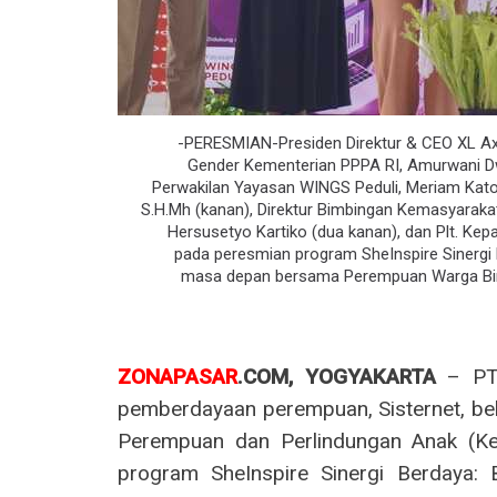
-PERESMIAN-Presiden Direktur & CEO XL Axiat
Gender Kementerian PPPA RI, Amurwani Dwi 
Perwakilan Yayasan WINGS Peduli, Meriam Katomb
S.H.Mh (kanan), Direktur Bimbingan Kemasyaraka
Hersusetyo Kartiko (dua kanan), dan Plt. Kep
pada peresmian program SheInspire Sinerg
masa depan bersama Perempuan Warga Bina
ZONAPASAR
.COM, YOGYAKARTA
– PT 
pemberdayaan perempuan, Sisternet, b
Perempuan dan Perlindungan Anak (Ke
program SheInspire Sinergi Berdaya: