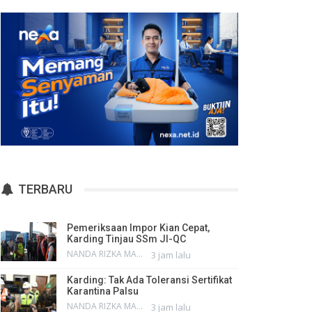
TERBARU
Pemeriksaan Impor Kian Cepat,
Karding Tinjau SSm JI-QC
NANDA RIZKA MAHENDRA
3 jam lalu
Karding: Tak Ada Toleransi Sertifikat
Karantina Palsu
NANDA RIZKA MAHENDRA
3 jam lalu