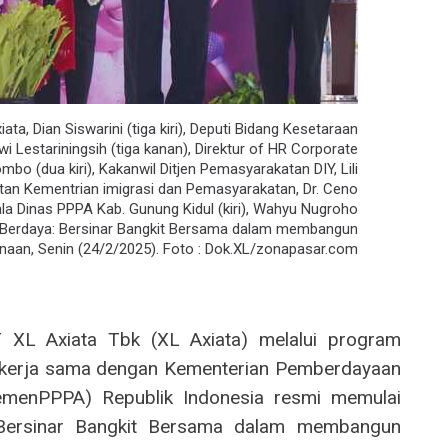
a, Dian Siswarini (tiga kiri), Deputi Bidang Kesetaraan
Lestariningsih (tiga kanan), Direktur of HR Corporate
o (dua kiri), Kakanwil Ditjen Pemasyarakatan DIY, Lili
tan Kementrian imigrasi dan Pemasyarakatan, Dr. Ceno
ala Dinas PPPA Kab. Gunung Kidul (kiri), Wahyu Nugroho
i Berdaya: Bersinar Bangkit Bersama dalam membangun
an, Senin (24/2/2025). Foto : Dok.XL/zonapasar.com
XL Axiata Tbk (XL Axiata) melalui program
ekerja sama dengan Kementerian Pemberdayaan
menPPPA) Republik Indonesia resmi memulai
 Bersinar Bangkit Bersama dalam membangun