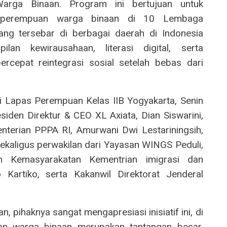
ga Binaan. Program ini bertujuan untuk
 perempuan warga binaan di 10 Lembaga
ng tersebar di berbagai daerah di Indonesia
an kewirausahaan, literasi digital, serta
cepat reintegrasi sosial setelah bebas dari
i Lapas Perempuan Kelas IIB Yogyakarta, Senin
siden Direktur & CEO XL Axiata, Dian Siswarini,
terian PPPA RI, Amurwani Dwi Lestariningsih,
ekaligus perwakilan dari Yayasan WINGS Peduli,
n Kemasyarakatan Kementrian imigrasi dan
Kartiko, serta Kakanwil Direktorat Jenderal
, pihaknya sangat mengapresiasi inisiatif ini, di
uan warga binaan merupakan tantangan besar,