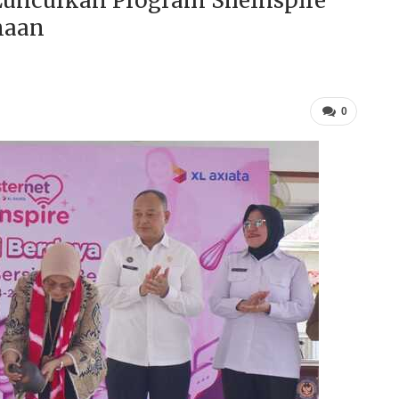
uncurkan Program SheInspire
naan
0