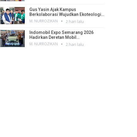
Gus Yasin Ajak Kampus
Berkolaborasi Wujudkan Ekoteologi…
M. NURROZIKAN
2 hari lalu
Indomobil Expo Semarang 2026
Hadirkan Deretan Mobil…
M. NURROZIKAN
2 hari lalu