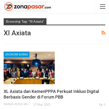
Browsing Tag: "xl Axiata"
Xl Axiata
EKONOMI BISNIS
XL Axiata dan KemenPPPA Perkuat Inklusi Digital
Berbasis Gender di Forum PBB
NANDA RIZKA MAHENDRA
17 Mar 2025
0