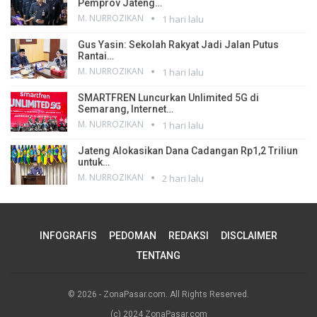
Pemprov Jateng…
M. NURROZIKAN
1 hari lalu
Gus Yasin: Sekolah Rakyat Jadi Jalan Putus
Rantai…
M. NURROZIKAN
1 hari lalu
SMARTFREN Luncurkan Unlimited 5G di
Semarang, Internet…
M. NURROZIKAN
1 hari lalu
Jateng Alokasikan Dana Cadangan Rp1,2 Triliun
untuk…
M. NURROZIKAN
2 hari lalu
INFOGRAFIS
PEDOMAN
REDAKSI
DISCLAIMER
TENTANG
© 2026 - ZonaPasar.com. All Rights Reserved.
(c) 2024 ZonaPasar.com