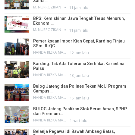
Sama…
M. NURROZIKAN
11 jam lalu
BPS: Kemiskinan Jawa Tengah Terus Menurun,
Ekonomi…
M. NURROZIKAN
11 jam lalu
Pemeriksaan Impor Kian Cepat, Karding Tinjau
SSm JI-QC
NANDA RIZKA MAHENDRA
12 jam lalu
Karding: Tak Ada Toleransi Sertifikat Karantina
Palsu
NANDA RIZKA MAHENDRA
13 jam lalu
Bulog Jateng dan Polines Teken MoU, Program
Campus…
NANDA RIZKA MAHENDRA
15 jam lalu
BULOG Jateng Pastikan Stok Beras Aman, SPHP
dan Premium…
NANDA RIZKA MAHENDRA
1 hari lalu
Belanja Pegawai di Bawah Ambang Batas,