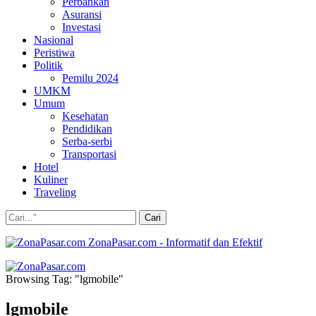
Perbankan
Asuransi
Investasi
Nasional
Peristiwa
Politik
Pemilu 2024
UMKM
Umum
Kesehatan
Pendidikan
Serba-serbi
Transportasi
Hotel
Kuliner
Traveling
ZonaPasar.com - Informatif dan Efektif
Browsing Tag: "lgmobile"
lgmobile