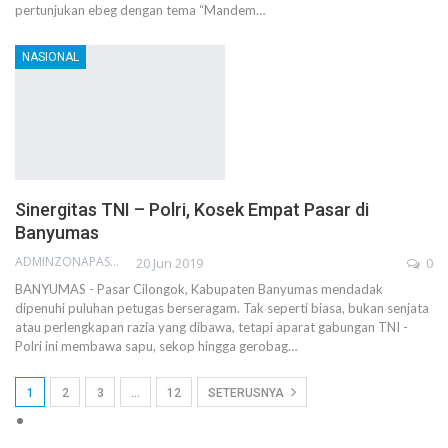
pertunjukan ebeg dengan tema “Mandem…
NASIONAL
Sinergitas TNI – Polri, Kosek Empat Pasar di
Banyumas
ADMINZONAPASAR
20 Jun 2019
0
BANYUMAS - Pasar Cilongok, Kabupaten Banyumas mendadak
dipenuhi puluhan petugas berseragam. Tak seperti biasa, bukan senjata
atau perlengkapan razia yang dibawa, tetapi aparat gabungan TNI -
Polri ini membawa sapu, sekop hingga gerobag…
1
2
3
…
12
SETERUSNYA