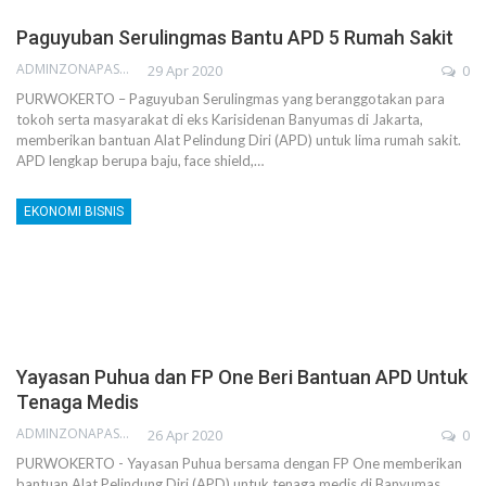
Paguyuban Serulingmas Bantu APD 5 Rumah Sakit
ADMINZONAPASAR
29 Apr 2020
0
PURWOKERTO – Paguyuban Serulingmas yang beranggotakan para
tokoh serta masyarakat di eks Karisidenan Banyumas di Jakarta,
memberikan bantuan Alat Pelindung Diri (APD) untuk lima rumah sakit.
APD lengkap berupa baju, face shield,…
EKONOMI BISNIS
Yayasan Puhua dan FP One Beri Bantuan APD Untuk
Tenaga Medis
ADMINZONAPASAR
26 Apr 2020
0
PURWOKERTO - Yayasan Puhua bersama dengan FP One memberikan
bantuan Alat Pelindung Diri (APD) untuk tenaga medis di Banyumas.