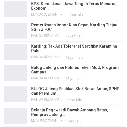
BPS: Kemiskinan Jawa Tengah Terus Menurun,
Ekonomi…
M. NURROZIKAN
11 jam lalu
Pemeriksaan Impor Kian Cepat, Karding Tinjau
SSm JI-QC
NANDA RIZKA MAHENDRA
12 jam lalu
Karding: Tak Ada Toleransi Sertifikat Karantina
Palsu
NANDA RIZKA MAHENDRA
13 jam lalu
Bulog Jateng dan Polines Teken MoU, Program
Campus…
NANDA RIZKA MAHENDRA
15 jam lalu
BULOG Jateng Pastikan Stok Beras Aman, SPHP
dan Premium…
NANDA RIZKA MAHENDRA
1 hari lalu
Belanja Pegawai di Bawah Ambang Batas,
Pemprov Jateng…
M. NURROZIKAN
1 hari lalu