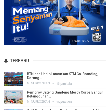
TERBARU
BTN dan Undip Luncurkan KTM Co-Branding,
Dorong…
M. NURROZIKAN
15 jam lalu
Pemprov Jateng Gandeng Mercy Corps Bangun
Ketangguhan…
M. NURROZIKAN
16 jam lalu