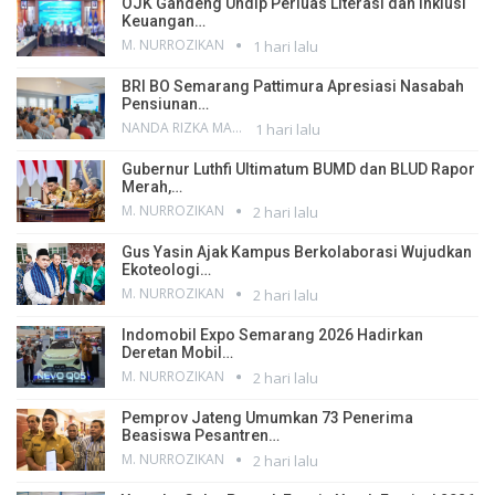
OJK Gandeng Undip Perluas Literasi dan Inklusi
Keuangan…
M. NURROZIKAN
1 hari lalu
BRI BO Semarang Pattimura Apresiasi Nasabah
Pensiunan…
NANDA RIZKA MAHENDRA
1 hari lalu
Gubernur Luthfi Ultimatum BUMD dan BLUD Rapor
Merah,…
M. NURROZIKAN
2 hari lalu
Gus Yasin Ajak Kampus Berkolaborasi Wujudkan
Ekoteologi…
M. NURROZIKAN
2 hari lalu
Indomobil Expo Semarang 2026 Hadirkan
Deretan Mobil…
M. NURROZIKAN
2 hari lalu
Pemprov Jateng Umumkan 73 Penerima
Beasiswa Pesantren…
M. NURROZIKAN
2 hari lalu