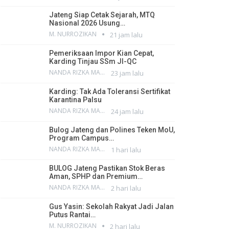
Jateng Siap Cetak Sejarah, MTQ
Nasional 2026 Usung…
M. NURROZIKAN
21 jam lalu
Pemeriksaan Impor Kian Cepat,
Karding Tinjau SSm JI-QC
NANDA RIZKA MAHENDRA
23 jam lalu
Karding: Tak Ada Toleransi Sertifikat
Karantina Palsu
NANDA RIZKA MAHENDRA
24 jam lalu
Bulog Jateng dan Polines Teken MoU,
Program Campus…
NANDA RIZKA MAHENDRA
1 hari lalu
BULOG Jateng Pastikan Stok Beras
Aman, SPHP dan Premium…
NANDA RIZKA MAHENDRA
2 hari lalu
Gus Yasin: Sekolah Rakyat Jadi Jalan
Putus Rantai…
M. NURROZIKAN
2 hari lalu