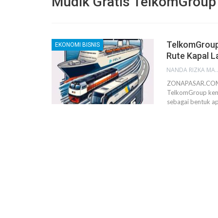
Mudik Gratis TelkomGroup
TelkomGroup
EKONOMI BISNIS
Rute Kapal L
NANDA RIZKA M
ZONAPASAR.COM, 
TelkomGroup kemb
sebagai bentuk ap