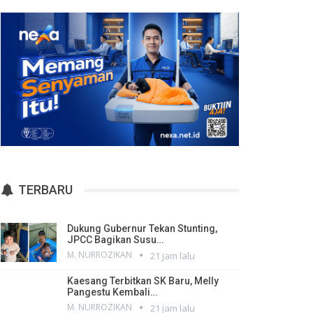
TERBARU
Dukung Gubernur Tekan Stunting,
JPCC Bagikan Susu…
M. NURROZIKAN
21 jam lalu
Kaesang Terbitkan SK Baru, Melly
Pangestu Kembali…
M. NURROZIKAN
21 jam lalu