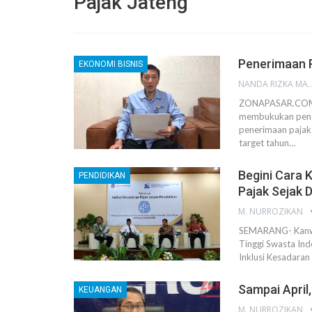
Pajak Jateng
Penerimaan P
EKONOMI BISNIS
NANDA RIZKA M
ZONAPASAR.COM, 
membukukan pene
penerimaan pajak 
target tahun…
Begini Cara 
PENDIDIKAN
Pajak Sejak D
M. NURROZIKAN
SEMARANG- Kanwil
Tinggi Swasta Ind
Inklusi Kesadara
Sampai April
KEUANGAN
M. NURROZIKAN