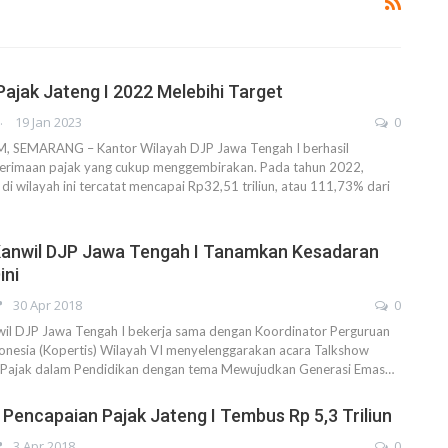
ajak Jateng I 2022 Melebihi Target
AHENDRA
19 Jan 2023
0
SEMARANG – Kantor Wilayah DJP Jawa Tengah I berhasil
rimaan pajak yang cukup menggembirakan. Pada tahun 2022,
di wilayah ini tercatat mencapai Rp32,51 triliun, atau 111,73% dari
Kanwil DJP Jawa Tengah I Tanamkan Kesadaran
ini
30 Apr 2018
0
 DJP Jawa Tengah I bekerja sama dengan Koordinator Perguruan
onesia (Kopertis) Wilayah VI menyelenggarakan acara Talkshow
n Pajak dalam Pendidikan dengan tema Mewujudkan Generasi Emas…
, Pencapaian Pajak Jateng I Tembus Rp 5,3 Triliun
3 Apr 2018
0