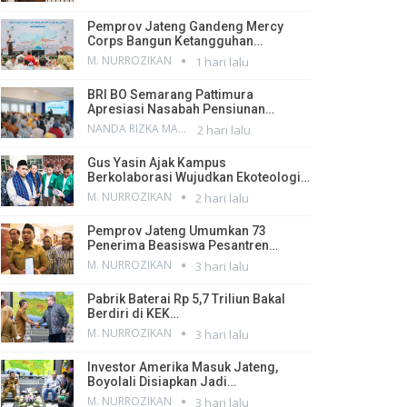
Pemprov Jateng Gandeng Mercy
Corps Bangun Ketangguhan…
M. NURROZIKAN
1 hari lalu
BRI BO Semarang Pattimura
Apresiasi Nasabah Pensiunan…
NANDA RIZKA MAHENDRA
2 hari lalu
Gus Yasin Ajak Kampus
Berkolaborasi Wujudkan Ekoteologi…
M. NURROZIKAN
2 hari lalu
Pemprov Jateng Umumkan 73
Penerima Beasiswa Pesantren…
M. NURROZIKAN
3 hari lalu
Pabrik Baterai Rp 5,7 Triliun Bakal
Berdiri di KEK…
M. NURROZIKAN
3 hari lalu
Investor Amerika Masuk Jateng,
Boyolali Disiapkan Jadi…
M. NURROZIKAN
3 hari lalu