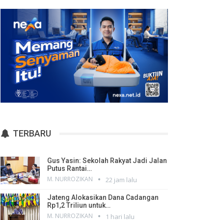
TERBARU
Gus Yasin: Sekolah Rakyat Jadi Jalan
Putus Rantai…
M. NURROZIKAN
22 jam lalu
Jateng Alokasikan Dana Cadangan
Rp1,2 Triliun untuk…
M. NURROZIKAN
1 hari lalu