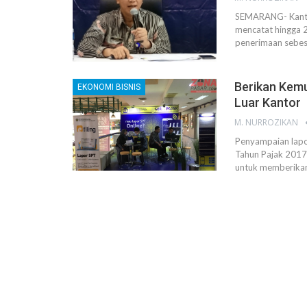
SEMARANG- Kantor
mencatat hingga 2
penerimaan sebesa
Berikan Kemu
EKONOMI BISNIS
Luar Kantor
M. NURROZIKAN
Penyampaian lapo
Tahun Pajak 2017 
untuk memberikan