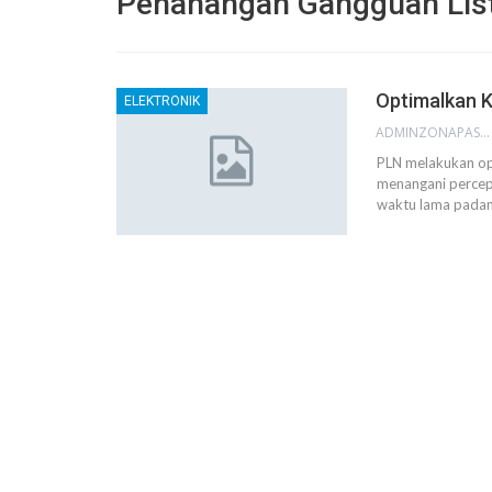
Penanangan Gangguan List
Optimalkan K
ELEKTRONIK
ADMINZONAPASAR
PLN melakukan opt
menangani percepa
waktu lama padam