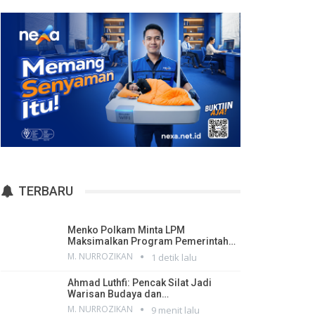
TERBARU
Menko Polkam Minta LPM
Maksimalkan Program Pemerintah…
M. NURROZIKAN
1 detik lalu
Ahmad Luthfi: Pencak Silat Jadi
Warisan Budaya dan…
M. NURROZIKAN
9 menit lalu