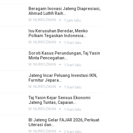
Beragam Inovasi Jateng Diapresiasi,
Ahmad Luthfi Raih…
M. NURROZIKAN
7 jam lalu
Isu Kerusuhan Beredar, Menko
Polkam Tegaskan Indonesia…
M. NURROZIKAN
1 hari lalu
Soroti Kasus Perundungan, Taj Yasin
Minta Pencegahan…
M. NURROZIKAN
1 hari lalu
Jateng Incar Peluang Investasi IKN,
Furnitur Jepara…
M. NURROZIKAN
1 hari lalu
Taj Yasin Kejar Sensus Ekonomi
Jateng Tuntas, Capaian…
M. NURROZIKAN
1 hari lalu
BI Jateng Gelar FAJAR 2026, Perkuat
Literasi dan…
M. NURROZIKAN
2 hari lalu