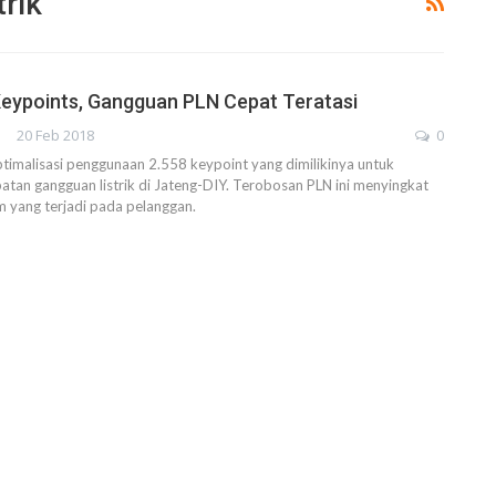
rik
eypoints, Gangguan PLN Cepat Teratasi
20 Feb 2018
0
imalisasi penggunaan 2.558 keypoint yang dimilikinya untuk
tan gangguan listrik di Jateng-DIY. Terobosan PLN ini menyingkat
 yang terjadi pada pelanggan.