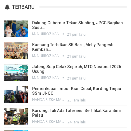
TERBARU
Dukung Gubernur Tekan Stunting, JPCC Bagikan
Susu…
M. NURROZIKAN
21 jam lalu
Kaesang Terbitkan SK Baru, Melly Pangestu
Kembali…
M. NURROZIKAN
21 jam lalu
Jateng Siap Cetak Sejarah, MTQ Nasional 2026
Usung…
M. NURROZIKAN
21 jam lalu
Pemeriksaan Impor Kian Cepat, Karding Tinjau
SSm JI-QC
NANDA RIZKA MAHENDRA
23 jam lalu
Karding: Tak Ada Toleransi Sertifikat Karantina
Palsu
NANDA RIZKA MAHENDRA
24 jam lalu