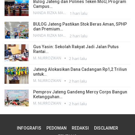
Bulog Jateng dan Polines Teken MoU, Program
Campus…
NANDA RIZKA MAHENDRA
1 hari lalu
BULOG Jateng Pastikan Stok Beras Aman, SPHP
dan Premium…
NANDA RIZKA MAHENDRA
2 hari lalu
Gus Yasin: Sekolah Rakyat Jadi Jalan Putus
Rantai…
M. NURROZIKAN
2 hari lalu
Jateng Alokasikan Dana Cadangan Rp1,2 Triliun
untuk…
M. NURROZIKAN
2 hari lalu
Pemprov Jateng Gandeng Mercy Corps Bangun
Ketangguhan…
M. NURROZIKAN
2 hari lalu
INFOGRAFIS
PEDOMAN
REDAKSI
DISCLAIMER