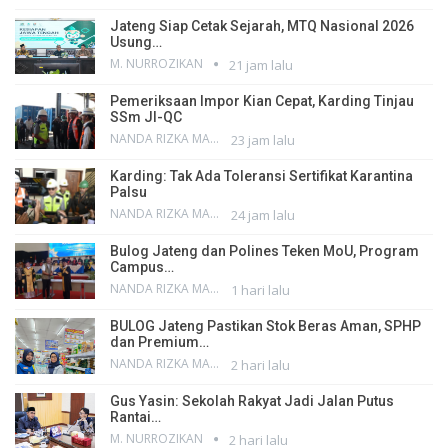
Jateng Siap Cetak Sejarah, MTQ Nasional 2026
Usung…
M. NURROZIKAN
21 jam lalu
Pemeriksaan Impor Kian Cepat, Karding Tinjau
SSm JI-QC
NANDA RIZKA MAHENDRA
23 jam lalu
Karding: Tak Ada Toleransi Sertifikat Karantina
Palsu
NANDA RIZKA MAHENDRA
24 jam lalu
Bulog Jateng dan Polines Teken MoU, Program
Campus…
NANDA RIZKA MAHENDRA
1 hari lalu
BULOG Jateng Pastikan Stok Beras Aman, SPHP
dan Premium…
NANDA RIZKA MAHENDRA
2 hari lalu
Gus Yasin: Sekolah Rakyat Jadi Jalan Putus
Rantai…
M. NURROZIKAN
2 hari lalu