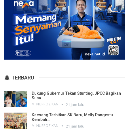
TERBARU
Dukung Gubernur Tekan Stunting, JPCC Bagikan
Susu…
M. NURROZIKAN
21 jam lalu
Kaesang Terbitkan SK Baru, Melly Pangestu
Kembali…
M. NURROZIKAN
21 jam lalu