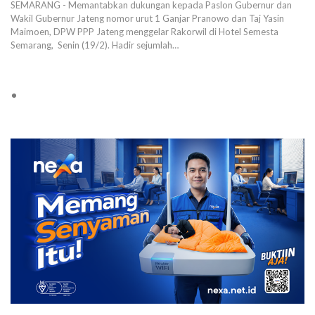
SEMARANG - Memantabkan dukungan kepada Paslon Gubernur dan
Wakil Gubernur Jateng nomor urut 1 Ganjar Pranowo dan Taj Yasin
Maimoen, DPW PPP Jateng menggelar Rakorwil di Hotel Semesta
Semarang, Senin (19/2). Hadir sejumlah…