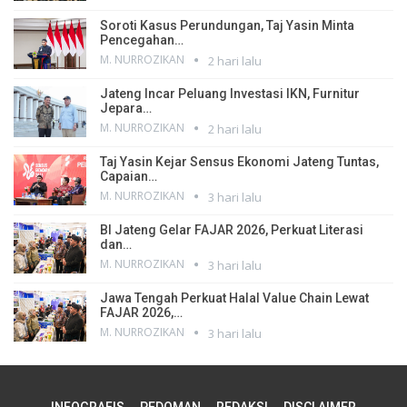
Soroti Kasus Perundungan, Taj Yasin Minta
Pencegahan…
M. NURROZIKAN
2 hari lalu
Jateng Incar Peluang Investasi IKN, Furnitur
Jepara…
M. NURROZIKAN
2 hari lalu
Taj Yasin Kejar Sensus Ekonomi Jateng Tuntas,
Capaian…
M. NURROZIKAN
3 hari lalu
BI Jateng Gelar FAJAR 2026, Perkuat Literasi
dan…
M. NURROZIKAN
3 hari lalu
Jawa Tengah Perkuat Halal Value Chain Lewat
FAJAR 2026,…
M. NURROZIKAN
3 hari lalu