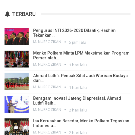
TERBARU
Pengurus INTI 2026-2030 Dilantik, Hashim
Tekankan…
M. NURROZIKAN
5 jam lalu
Menko Polkam Minta LPM Maksimalkan Program
Pemerintah…
M. NURROZIKAN
1 hari lalu
Ahmad Luthfi: Pencak Silat Jadi Warisan Budaya
dan…
M. NURROZIKAN
1 hari lalu
Beragam Inovasi Jateng Diapresiasi, Ahmad
Luthfi Raih…
M. NURROZIKAN
2 hari lalu
Isu Kerusuhan Beredar, Menko Polkam Tegaskan
Indonesia…
M. NURROZIKAN
2 hari lalu