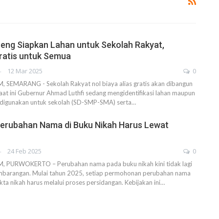
eng Siapkan Lahan untuk Sekolah Rakyat,
ratis untuk Semua
AHENDRA
12 Mar 2025
0
EMARANG - Sekolah Rakyat nol biaya alias gratis akan dibangun
aat ini Gubernur Ahmad Luthfi sedang mengidentifikasi lahan maupun
 digunakan untuk sekolah (SD-SMP-SMA) serta…
Perubahan Nama di Buku Nikah Harus Lewat
AHENDRA
24 Feb 2025
0
PURWOKERTO – Perubahan nama pada buku nikah kini tidak lagi
embarangan. Mulai tahun 2025, setiap permohonan perubahan nama
a nikah harus melalui proses persidangan. Kebijakan ini…