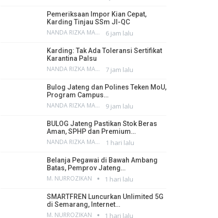
Pemeriksaan Impor Kian Cepat,
Karding Tinjau SSm JI-QC
NANDA RIZKA MAHENDRA
6 jam lalu
Karding: Tak Ada Toleransi Sertifikat
Karantina Palsu
NANDA RIZKA MAHENDRA
7 jam lalu
Bulog Jateng dan Polines Teken MoU,
Program Campus…
NANDA RIZKA MAHENDRA
9 jam lalu
BULOG Jateng Pastikan Stok Beras
Aman, SPHP dan Premium…
NANDA RIZKA MAHENDRA
1 hari lalu
Belanja Pegawai di Bawah Ambang
Batas, Pemprov Jateng…
M. NURROZIKAN
1 hari lalu
SMARTFREN Luncurkan Unlimited 5G
di Semarang, Internet…
M. NURROZIKAN
1 hari lalu