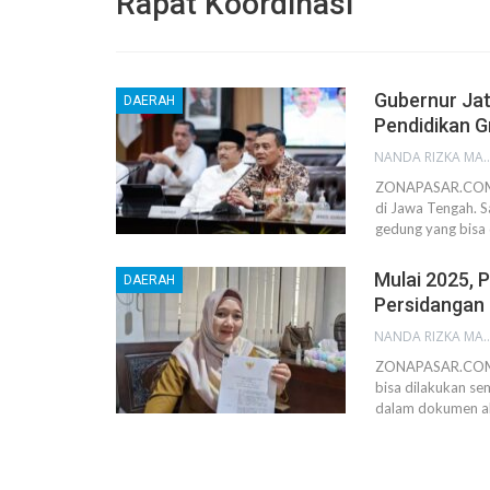
Rapat Koordinasi
Gubernur Jat
DAERAH
Pendidikan G
NANDA RIZKA M
ZONAPASAR.COM, S
di Jawa Tengah. S
gedung yang bisa
Mulai 2025, 
DAERAH
Persidangan
NANDA RIZKA M
ZONAPASAR.COM, 
bisa dilakukan s
dalam dokumen akt