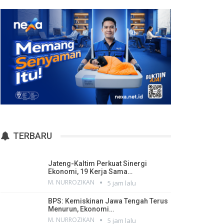
TERBARU
Jateng-Kaltim Perkuat Sinergi
Ekonomi, 19 Kerja Sama…
M. NURROZIKAN
5 jam lalu
BPS: Kemiskinan Jawa Tengah Terus
Menurun, Ekonomi…
M. NURROZIKAN
5 jam lalu