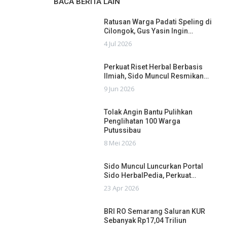
BACA BERITA LAIN
Ratusan Warga Padati Speling di
Cilongok, Gus Yasin Ingin…
4 Jul 2026
Perkuat Riset Herbal Berbasis
Ilmiah, Sido Muncul Resmikan…
9 Jun 2026
Tolak Angin Bantu Pulihkan
Penglihatan 100 Warga
Putussibau
8 Mei 2026
Sido Muncul Luncurkan Portal
Sido HerbalPedia, Perkuat…
23 Apr 2026
BRI RO Semarang Saluran KUR
Sebanyak Rp17,04 Triliun