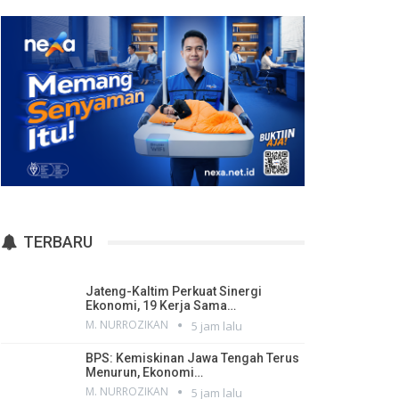
TERBARU
Jateng-Kaltim Perkuat Sinergi
Ekonomi, 19 Kerja Sama…
M. NURROZIKAN
5 jam lalu
BPS: Kemiskinan Jawa Tengah Terus
Menurun, Ekonomi…
M. NURROZIKAN
5 jam lalu