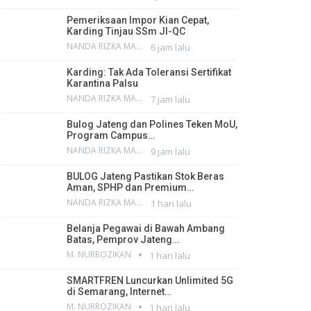
Pemeriksaan Impor Kian Cepat,
Karding Tinjau SSm JI-QC
NANDA RIZKA MAHENDRA
6 jam lalu
Karding: Tak Ada Toleransi Sertifikat
Karantina Palsu
NANDA RIZKA MAHENDRA
7 jam lalu
Bulog Jateng dan Polines Teken MoU,
Program Campus…
NANDA RIZKA MAHENDRA
9 jam lalu
BULOG Jateng Pastikan Stok Beras
Aman, SPHP dan Premium…
NANDA RIZKA MAHENDRA
1 hari lalu
Belanja Pegawai di Bawah Ambang
Batas, Pemprov Jateng…
M. NURROZIKAN
1 hari lalu
SMARTFREN Luncurkan Unlimited 5G
di Semarang, Internet…
M. NURROZIKAN
1 hari lalu