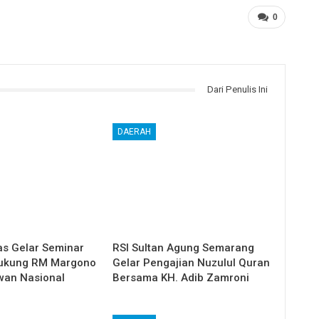
0
Dari Penulis Ini
DAERAH
as Gelar Seminar
RSI Sultan Agung Semarang
Dukung RM Margono
Gelar Pengajian Nuzulul Quran
wan Nasional
Bersama KH. Adib Zamroni