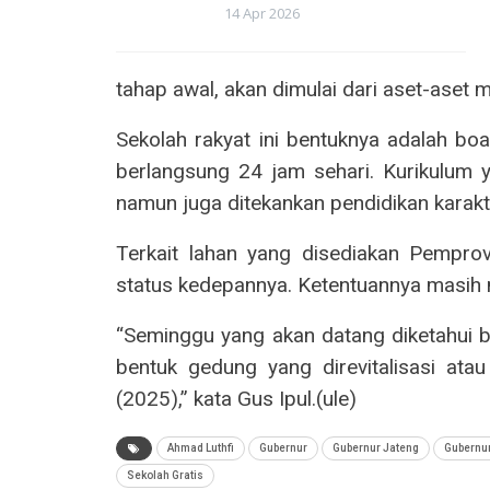
14 Apr 2026
tahap awal, akan dimulai dari aset-aset 
Sekolah rakyat ini bentuknya adalah bo
berlangsung 24 jam sehari. Kurikulum
namun juga ditekankan pendidikan karakt
Terkait lahan yang disediakan Pempr
status kedepannya. Ketentuannya masih 
“Seminggu yang akan datang diketahui b
bentuk gedung yang direvitalisasi at
(2025),” kata Gus Ipul.(ule)
Ahmad Luthfi
Gubernur
Gubernur Jateng
Gubernur
Sekolah Gratis