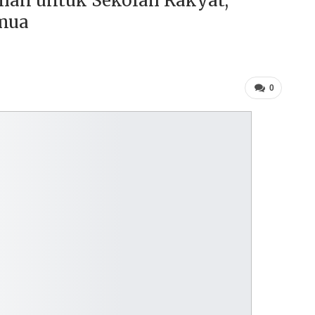
han untuk Sekolah Rakyat,
emua
0