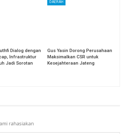
DAERAH
uthfi Dialog dengan
Gus Yasin Dorong Perusahaan
ap, Infrastruktur
Maksimalkan CSR untuk
uh Jadi Sorotan
Kesejahteraan Jateng
kami rahasiakan