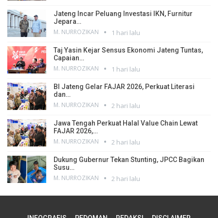
Jateng Incar Peluang Investasi IKN, Furnitur
Jepara…
M. NURROZIKAN
1 hari lalu
Taj Yasin Kejar Sensus Ekonomi Jateng Tuntas,
Capaian…
M. NURROZIKAN
1 hari lalu
BI Jateng Gelar FAJAR 2026, Perkuat Literasi
dan…
M. NURROZIKAN
2 hari lalu
Jawa Tengah Perkuat Halal Value Chain Lewat
FAJAR 2026,…
M. NURROZIKAN
2 hari lalu
Dukung Gubernur Tekan Stunting, JPCC Bagikan
Susu…
M. NURROZIKAN
2 hari lalu