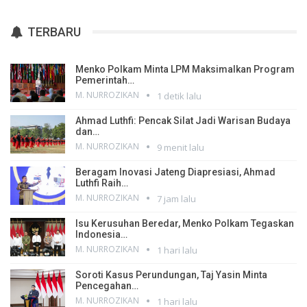
TERBARU
Menko Polkam Minta LPM Maksimalkan Program
Pemerintah…
M. NURROZIKAN
1 detik lalu
Ahmad Luthfi: Pencak Silat Jadi Warisan Budaya
dan…
M. NURROZIKAN
9 menit lalu
Beragam Inovasi Jateng Diapresiasi, Ahmad
Luthfi Raih…
M. NURROZIKAN
7 jam lalu
Isu Kerusuhan Beredar, Menko Polkam Tegaskan
Indonesia…
M. NURROZIKAN
1 hari lalu
Soroti Kasus Perundungan, Taj Yasin Minta
Pencegahan…
M. NURROZIKAN
1 hari lalu