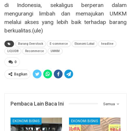
di Indonesia, sekaligus berperan dalam
mengurangi limbah dan memajukan UMKM
melalui akses yang lebih baik terhadap barang
berkualitas.(ule)
Barang Overstock
E-commerce
Ekonomi Lokal
headline
LIQUID8
Recommerce
UMKM
0
Bagikan
Pembaca Lain Baca Ini
Semua
EKONOMI BISNIS
EKONOMI BISNIS