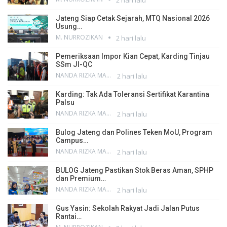
2 hari lalu
Jateng Siap Cetak Sejarah, MTQ Nasional 2026
Usung…
M. NURROZIKAN
2 hari lalu
Pemeriksaan Impor Kian Cepat, Karding Tinjau
SSm JI-QC
NANDA RIZKA MAHENDRA
2 hari lalu
Karding: Tak Ada Toleransi Sertifikat Karantina
Palsu
NANDA RIZKA MAHENDRA
2 hari lalu
Bulog Jateng dan Polines Teken MoU, Program
Campus…
NANDA RIZKA MAHENDRA
2 hari lalu
BULOG Jateng Pastikan Stok Beras Aman, SPHP
dan Premium…
NANDA RIZKA MAHENDRA
2 hari lalu
Gus Yasin: Sekolah Rakyat Jadi Jalan Putus
Rantai…