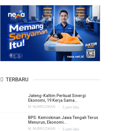
TERBARU
Jateng-Kaltim Perkuat Sinergi
Ekonomi, 19 Kerja Sama…
M. NURROZIKAN
5 jam lalu
BPS: Kemiskinan Jawa Tengah Terus
Menurun, Ekonomi…
M. NURROZIKAN
5 jam lalu