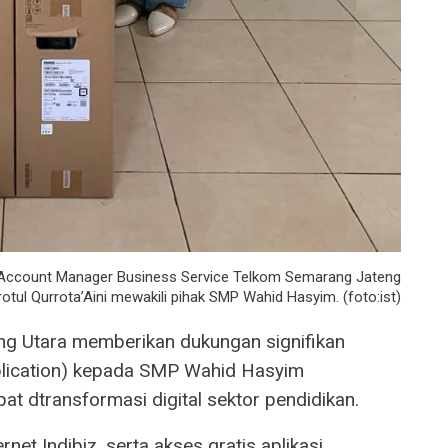
h Account Manager Business Service Telkom Semarang Jateng
rotul Qurrota’Aini mewakili pihak SMP Wahid Hasyim. (foto:ist)
 Utara memberikan dukungan signifikan
plication) kepada SMP Wahid Hasyim
t dtransformasi digital sektor pendidikan.
rnet Indibiz, serta akses gratis aplikasi