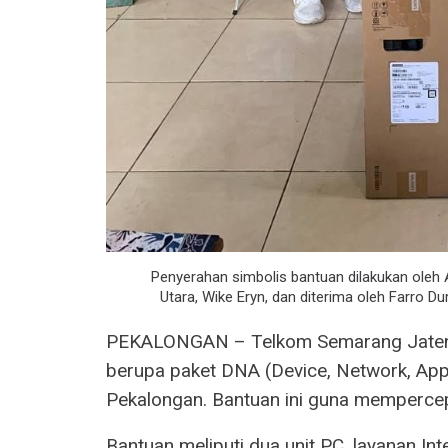
Penyerahan simbolis bantuan dilakukan ole
Utara, Wike Eryn, dan diterima oleh Farro Du
PEKALONGAN – Telkom Semarang Jateng
berupa paket DNA (Device, Network, Ap
Pekalongan. Bantuan ini guna mempercepa
Bantuan meliputi dua unit PC, layanan Inte