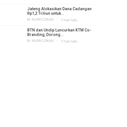
Jateng Alokasikan Dana Cadangan
Rp1,2 Triliun untuk…
M. NURROZIKAN
1 hari lalu
BTN dan Undip Luncurkan KTM Co-
Branding, Dorong…
M. NURROZIKAN
1 hari lalu