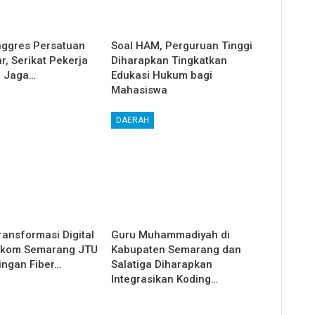
nggres Persatuan
Soal HAM, Perguruan Tinggi
, Serikat Pekerja
Diharapkan Tingkatkan
n Jaga…
Edukasi Hukum bagi
Mahasiswa
DAERAH
ransformasi Digital
Guru Muhammadiyah di
lkom Semarang JTU
Kabupaten Semarang dan
ingan Fiber…
Salatiga Diharapkan
Integrasikan Koding…