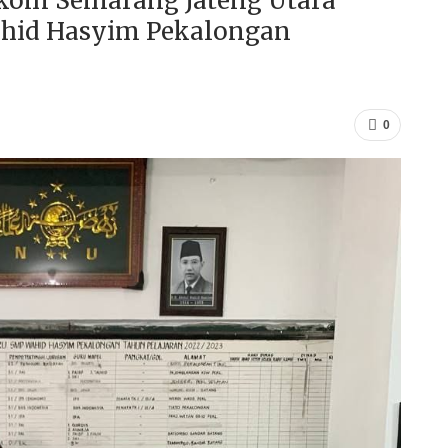
kom Semarang Jateng Utara
ahid Hasyim Pekalongan
0