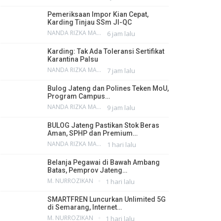
Pemeriksaan Impor Kian Cepat,
Karding Tinjau SSm JI-QC
NANDA RIZKA MAHENDRA
6 jam lalu
Karding: Tak Ada Toleransi Sertifikat
Karantina Palsu
NANDA RIZKA MAHENDRA
7 jam lalu
Bulog Jateng dan Polines Teken MoU,
Program Campus…
NANDA RIZKA MAHENDRA
9 jam lalu
BULOG Jateng Pastikan Stok Beras
Aman, SPHP dan Premium…
NANDA RIZKA MAHENDRA
1 hari lalu
Belanja Pegawai di Bawah Ambang
Batas, Pemprov Jateng…
M. NURROZIKAN
1 hari lalu
SMARTFREN Luncurkan Unlimited 5G
di Semarang, Internet…
M. NURROZIKAN
1 hari lalu