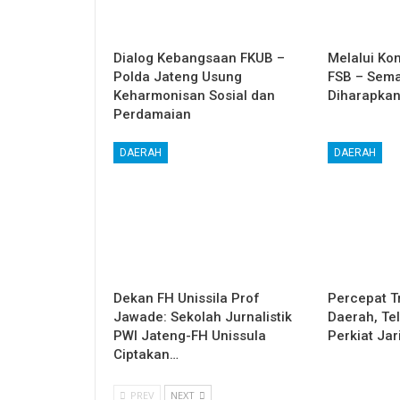
Dialog Kebangsaan FKUB –
Melalui Ko
Polda Jateng Usung
FSB – Semar
Keharmonisan Sosial dan
Diharapka
Perdamaian
DAERAH
DAERAH
Dekan FH Unissila Prof
Percepat T
Jawade: Sekolah Jurnalistik
Daerah, Te
PWI Jateng-FH Unissula
Perkiat Jar
Ciptakan…
PREV
NEXT