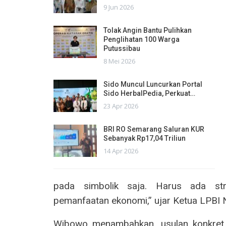
9 Jun 2026
Tolak Angin Bantu Pulihkan
Penglihatan 100 Warga
Putussibau
8 Mei 2026
Sido Muncul Luncurkan Portal
Sido HerbalPedia, Perkuat…
23 Apr 2026
BRI RO Semarang Saluran KUR
Sebanyak Rp17,04 Triliun
14 Apr 2026
pada simbolik saja. Harus ada stra
pemanfaatan ekonomi,” ujar Ketua LPBI
Wibowo menambahkan, usulan konkret 