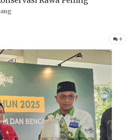
Konservasi Rawa Pening
rang
0