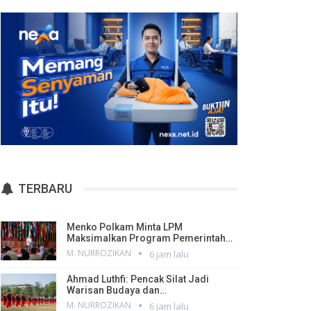
TERBARU
Menko Polkam Minta LPM
Maksimalkan Program Pemerintah…
M. NURROZIKAN
6 jam lalu
Ahmad Luthfi: Pencak Silat Jadi
Warisan Budaya dan…
M. NURROZIKAN
6 jam lalu