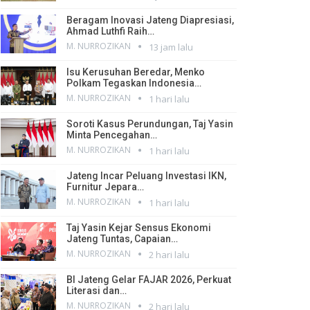
Beragam Inovasi Jateng Diapresiasi,
Ahmad Luthfi Raih…
M. NURROZIKAN
13 jam lalu
Isu Kerusuhan Beredar, Menko
Polkam Tegaskan Indonesia…
M. NURROZIKAN
1 hari lalu
Soroti Kasus Perundungan, Taj Yasin
Minta Pencegahan…
M. NURROZIKAN
1 hari lalu
Jateng Incar Peluang Investasi IKN,
Furnitur Jepara…
M. NURROZIKAN
1 hari lalu
Taj Yasin Kejar Sensus Ekonomi
Jateng Tuntas, Capaian…
M. NURROZIKAN
2 hari lalu
BI Jateng Gelar FAJAR 2026, Perkuat
Literasi dan…
M. NURROZIKAN
2 hari lalu