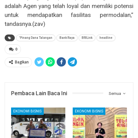
adalah Agen yang telah loyal dan memiliki potensi
untuk mendapatkan fasilitas permodalan,”
tandasnya.(zav)
'Pinang Dana Talangan
Bank Raya
BRILink
headline
0
Bagikan
Pembaca Lain Baca Ini
Semua
EKONOMI BISNIS
EKONOMI BISNIS