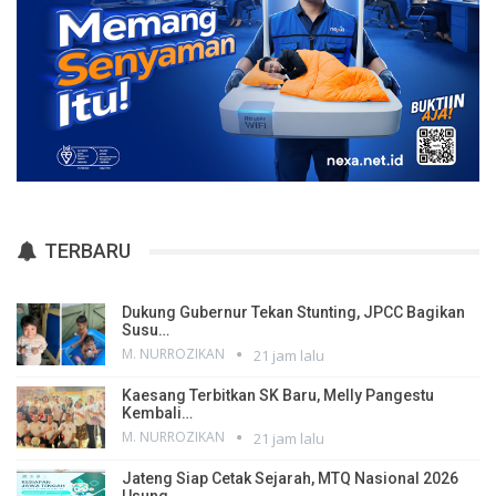
TERBARU
Dukung Gubernur Tekan Stunting, JPCC Bagikan
Susu…
M. NURROZIKAN
21 jam lalu
Kaesang Terbitkan SK Baru, Melly Pangestu
Kembali…
M. NURROZIKAN
21 jam lalu
Jateng Siap Cetak Sejarah, MTQ Nasional 2026