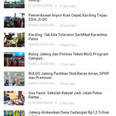
Usung…
M. NURROZIKAN
21 jam lalu
Pemeriksaan Impor Kian Cepat, Karding Tinjau
SSm JI-QC
NANDA RIZKA MAHENDRA
23 jam lalu
Karding: Tak Ada Toleransi Sertifikat Karantina
Palsu
NANDA RIZKA MAHENDRA
24 jam lalu
Bulog Jateng dan Polines Teken MoU, Program
Campus…
NANDA RIZKA MAHENDRA
1 hari lalu
BULOG Jateng Pastikan Stok Beras Aman, SPHP
dan Premium…
NANDA RIZKA MAHENDRA
2 hari lalu
Gus Yasin: Sekolah Rakyat Jadi Jalan Putus
Rantai…
M. NURROZIKAN
2 hari lalu
Jateng Alokasikan Dana Cadangan Rp1,2 Triliun