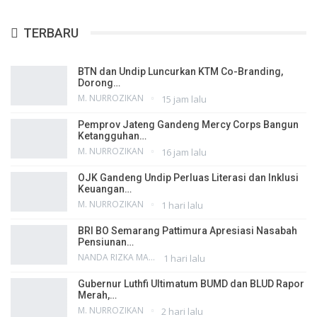
TERBARU
BTN dan Undip Luncurkan KTM Co-Branding,
Dorong…
M. NURROZIKAN
15 jam lalu
Pemprov Jateng Gandeng Mercy Corps Bangun
Ketangguhan…
M. NURROZIKAN
16 jam lalu
OJK Gandeng Undip Perluas Literasi dan Inklusi
Keuangan…
M. NURROZIKAN
1 hari lalu
BRI BO Semarang Pattimura Apresiasi Nasabah
Pensiunan…
NANDA RIZKA MAHENDRA
1 hari lalu
Gubernur Luthfi Ultimatum BUMD dan BLUD Rapor
Merah,…
M. NURROZIKAN
2 hari lalu