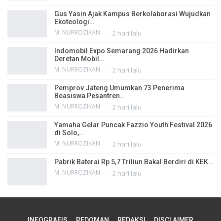
Gus Yasin Ajak Kampus Berkolaborasi Wujudkan
Ekoteologi…
M. NURROZIKAN
2 hari lalu
Indomobil Expo Semarang 2026 Hadirkan
Deretan Mobil…
M. NURROZIKAN
2 hari lalu
Pemprov Jateng Umumkan 73 Penerima
Beasiswa Pesantren…
M. NURROZIKAN
2 hari lalu
Yamaha Gelar Puncak Fazzio Youth Festival 2026
di Solo,…
M. NURROZIKAN
2 hari lalu
Pabrik Baterai Rp 5,7 Triliun Bakal Berdiri di KEK…
M. NURROZIKAN
2 hari lalu
INFOGRAFIS
PEDOMAN
REDAKSI
DISCLAIMER