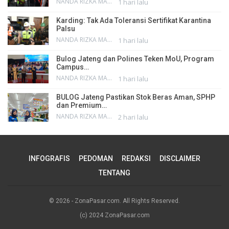
NANDA RIZKA MAHENDRA
1 hari lalu
Karding: Tak Ada Toleransi Sertifikat Karantina
Palsu
NANDA RIZKA MAHENDRA
1 hari lalu
Bulog Jateng dan Polines Teken MoU, Program
Campus…
NANDA RIZKA MAHENDRA
1 hari lalu
BULOG Jateng Pastikan Stok Beras Aman, SPHP
dan Premium…
NANDA RIZKA MAHENDRA
2 hari lalu
INFOGRAFIS
PEDOMAN
REDAKSI
DISCLAIMER
TENTANG
© 2026 - ZonaPasar.com. All Rights Reserved.
(c) 2024 ZonaPasar.com