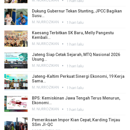
M. NURROZIKAN
1 hari lalu
Dukung Gubernur Tekan Stunting, JPCC Bagikan
Susu…
M. NURROZIKAN
1 hari lalu
Kaesang Terbitkan SK Baru, Melly Pangestu
Kembali…
M. NURROZIKAN
1 hari lalu
Jateng Siap Cetak Sejarah, MTQ Nasional 2026
Usung…
M. NURROZIKAN
1 hari lalu
Jateng-Kaltim Perkuat Sinergi Ekonomi, 19 Kerja
Sama…
M. NURROZIKAN
1 hari lalu
BPS: Kemiskinan Jawa Tengah Terus Menurun,
Ekonomi…
M. NURROZIKAN
1 hari lalu
Pemeriksaan Impor Kian Cepat, Karding Tinjau
SSm JI-QC