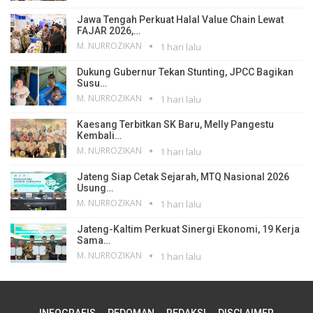
Jawa Tengah Perkuat Halal Value Chain Lewat
FAJAR 2026,…
M. NURROZIKAN
1 hari lalu
Dukung Gubernur Tekan Stunting, JPCC Bagikan
Susu…
M. NURROZIKAN
1 hari lalu
Kaesang Terbitkan SK Baru, Melly Pangestu
Kembali…
M. NURROZIKAN
1 hari lalu
Jateng Siap Cetak Sejarah, MTQ Nasional 2026
Usung…
M. NURROZIKAN
1 hari lalu
Jateng-Kaltim Perkuat Sinergi Ekonomi, 19 Kerja
Sama…
M. NURROZIKAN
1 hari lalu