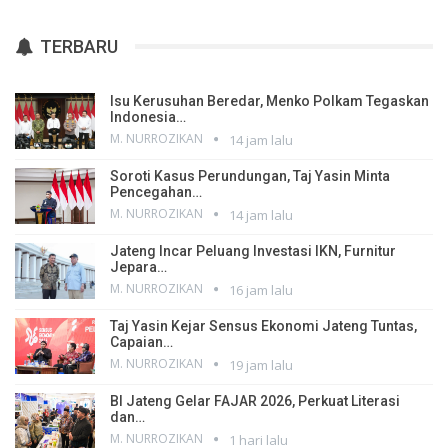
TERBARU
Isu Kerusuhan Beredar, Menko Polkam Tegaskan
Indonesia…
M. NURROZIKAN
14 jam lalu
Soroti Kasus Perundungan, Taj Yasin Minta
Pencegahan…
M. NURROZIKAN
14 jam lalu
Jateng Incar Peluang Investasi IKN, Furnitur
Jepara…
M. NURROZIKAN
16 jam lalu
Taj Yasin Kejar Sensus Ekonomi Jateng Tuntas,
Capaian…
M. NURROZIKAN
19 jam lalu
BI Jateng Gelar FAJAR 2026, Perkuat Literasi
dan…
M. NURROZIKAN
1 hari lalu