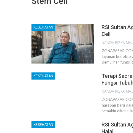
Stem Cell
RSI Sultan 
KESEHATAN
Cell
NANDA RIZKA M
ZONAPASAR.COM,
layanan kedoktera
pemulihan fungsi 
Terapi Secre
KESEHATAN
Fungsi Tubu
NANDA RIZKA M
ZONAPASAR.COM,
harapan baru dala
semakin dikenal l
RSI Sultan 
KESEHATAN
Halal