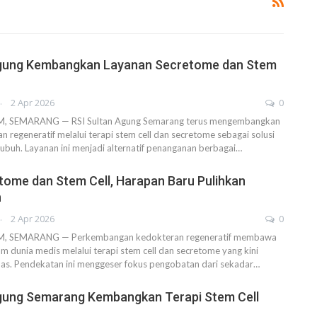
Agung Kembangkan Layanan Secretome dan Stem
AHENDRA
2 Apr 2026
0
 SEMARANG — RSI Sultan Agung Semarang terus mengembangkan
n regeneratif melalui terapi stem cell dan secretome sebagai solusi
tubuh. Layanan ini menjadi alternatif penanganan berbagai…
tome dan Stem Cell, Harapan Baru Pulihkan
h
AHENDRA
2 Apr 2026
0
 SEMARANG — Perkembangan kedokteran regeneratif membawa
m dunia medis melalui terapi stem cell dan secretome yang kini
uas. Pendekatan ini menggeser fokus pengobatan dari sekadar…
Agung Semarang Kembangkan Terapi Stem Cell