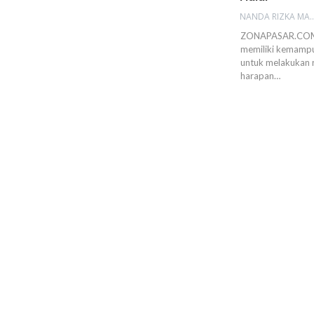
NANDA RIZKA M
ZONAPASAR.COM, 
memiliki kemampu
untuk melakukan r
harapan…