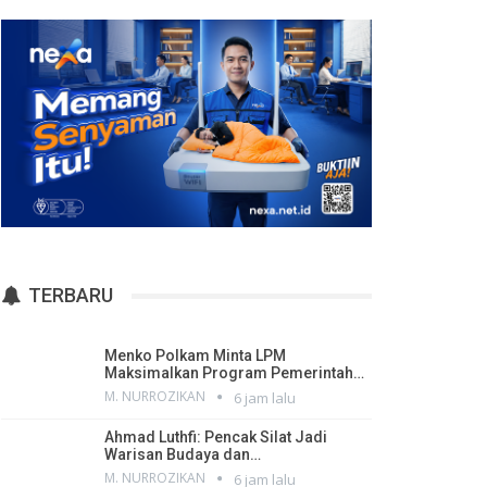
TERBARU
Menko Polkam Minta LPM
Maksimalkan Program Pemerintah…
M. NURROZIKAN
6 jam lalu
Ahmad Luthfi: Pencak Silat Jadi
Warisan Budaya dan…
M. NURROZIKAN
6 jam lalu