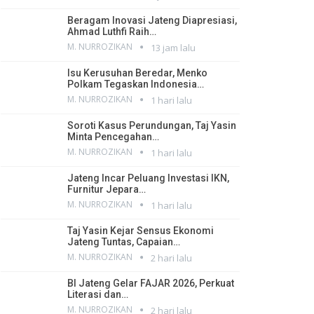
Beragam Inovasi Jateng Diapresiasi,
Ahmad Luthfi Raih…
M. NURROZIKAN
13 jam lalu
Isu Kerusuhan Beredar, Menko
Polkam Tegaskan Indonesia…
M. NURROZIKAN
1 hari lalu
Soroti Kasus Perundungan, Taj Yasin
Minta Pencegahan…
M. NURROZIKAN
1 hari lalu
Jateng Incar Peluang Investasi IKN,
Furnitur Jepara…
M. NURROZIKAN
1 hari lalu
Taj Yasin Kejar Sensus Ekonomi
Jateng Tuntas, Capaian…
M. NURROZIKAN
2 hari lalu
BI Jateng Gelar FAJAR 2026, Perkuat
Literasi dan…
M. NURROZIKAN
2 hari lalu