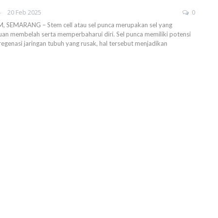
AHENDRA
20 Feb 2025
0
SEMARANG – Stem cell atau sel punca merupakan sel yang
an membelah serta memperbaharui diri. Sel punca memiliki potensi
egenasi jaringan tubuh yang rusak, hal tersebut menjadikan