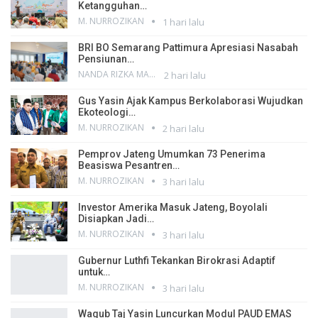
Ketangguhan…
M. NURROZIKAN
1 hari lalu
BRI BO Semarang Pattimura Apresiasi Nasabah
Pensiunan…
NANDA RIZKA MAHENDRA
2 hari lalu
Gus Yasin Ajak Kampus Berkolaborasi Wujudkan
Ekoteologi…
M. NURROZIKAN
2 hari lalu
Pemprov Jateng Umumkan 73 Penerima
Beasiswa Pesantren…
M. NURROZIKAN
3 hari lalu
Investor Amerika Masuk Jateng, Boyolali
Disiapkan Jadi…
M. NURROZIKAN
3 hari lalu
Gubernur Luthfi Tekankan Birokrasi Adaptif
untuk…
M. NURROZIKAN
3 hari lalu
Wagub Taj Yasin Luncurkan Modul PAUD EMAS