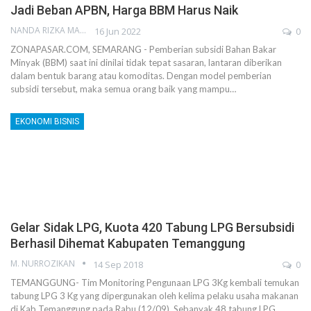
Jadi Beban APBN, Harga BBM Harus Naik
NANDA RIZKA MAHENDRA
16 Jun 2022
0
ZONAPASAR.COM, SEMARANG - Pemberian subsidi Bahan Bakar
Minyak (BBM) saat ini dinilai tidak tepat sasaran, lantaran diberikan
dalam bentuk barang atau komoditas. Dengan model pemberian
subsidi tersebut, maka semua orang baik yang mampu…
EKONOMI BISNIS
Gelar Sidak LPG, Kuota 420 Tabung LPG Bersubsidi
Berhasil Dihemat Kabupaten Temanggung
M. NURROZIKAN
14 Sep 2018
0
TEMANGGUNG- Tim Monitoring Pengunaan LPG 3Kg kembali temukan
tabung LPG 3 Kg yang dipergunakan oleh kelima pelaku usaha makanan
di Kab Temanggung pada Rabu (12/09). Sebanyak 48 tabung LPG