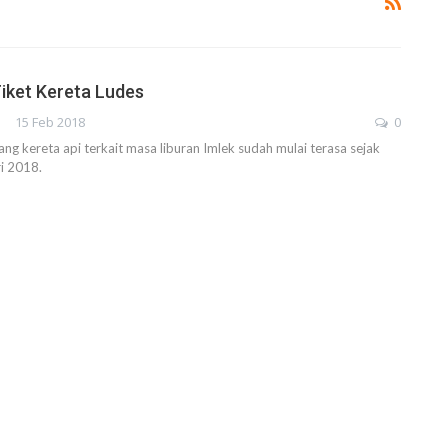
Tiket Kereta Ludes
15 Feb 2018
0
g kereta api terkait masa liburan Imlek sudah mulai terasa sejak
i 2018.