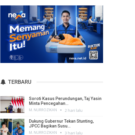
TERBARU
Soroti Kasus Perundungan, Taj Yasin
Minta Pencegahan…
M. NURROZIKAN
2 hari lalu
Dukung Gubernur Tekan Stunting,
JPCC Bagikan Susu…
M. NURROZIKAN
3 hari lalu