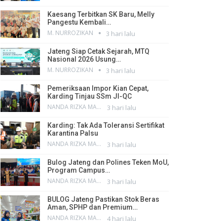
Kaesang Terbitkan SK Baru, Melly
Pangestu Kembali…
M. NURROZIKAN
3 hari lalu
Jateng Siap Cetak Sejarah, MTQ
Nasional 2026 Usung…
M. NURROZIKAN
3 hari lalu
Pemeriksaan Impor Kian Cepat,
Karding Tinjau SSm JI-QC
NANDA RIZKA MAHENDRA
3 hari lalu
Karding: Tak Ada Toleransi Sertifikat
Karantina Palsu
NANDA RIZKA MAHENDRA
3 hari lalu
Bulog Jateng dan Polines Teken MoU,
Program Campus…
NANDA RIZKA MAHENDRA
3 hari lalu
BULOG Jateng Pastikan Stok Beras
Aman, SPHP dan Premium…
NANDA RIZKA MAHENDRA
4 hari lalu